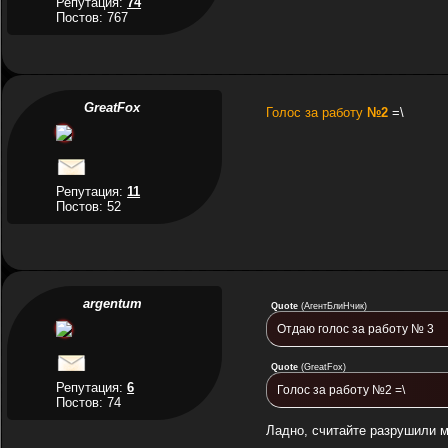
Репутация:
74
Постов: 767
GreatFox
Голос за работу
№2
=\
Репутация:
11
Постов: 52
argentum
Quote
(
АгентБлиНчик
)
Отдаю голос за работу № 3
Quote
(
GreatFox
)
Репутация:
6
Голос за работу №2 =\
Постов: 74
Ладно, считайте разрушили м