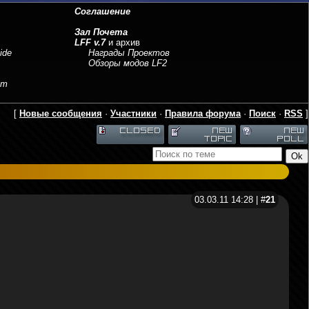
Соглашение
Зал Почета
LFF v.7
и архив
ide
Награды Проектов
Обзоры модов LF2
sm
[
Новые сообщения
·
Участники
·
Правила форума
·
Поиск
·
RSS
]
03.03.11 14:28 | #
21