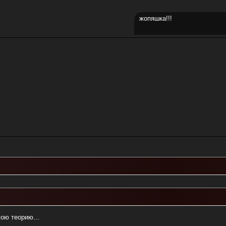
жопяшка!!!
ою теорию...