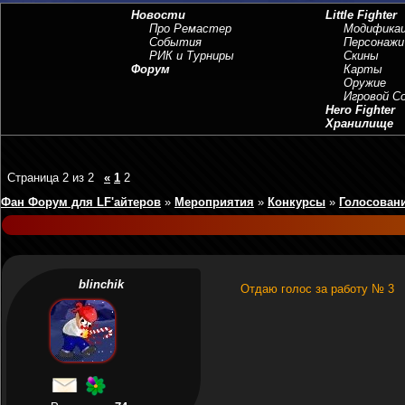
Новости
Little Fighter
Про Ремастер
Модифика
События
Персонажи
РИК и Турниры
Скины
Форум
Карты
Оружие
Игровой 
Hero Fighter
Хранилище
Страница
2
из
2
«
1
2
Фан Форум для LF'айтеров
»
Мероприятия
»
Конкурсы
»
Голосовани
blinchik
Отдаю голос за работу № 3