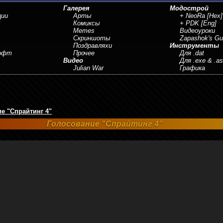
Галерея
Модострой
ции
Арты
+ NeoRa
[Hex]
Комиксы
+ PDK
[Eng]
Memes
Видеоуроки
Скриншоты
Zapashok's Gu
Поздравляхи
Инструменты
Софт
Прочее
Для .dat
Видео
Для .exe & .a
Julian War
Графика
е "Спрайтинг 4"
Голосование "Спрайтинг 4"