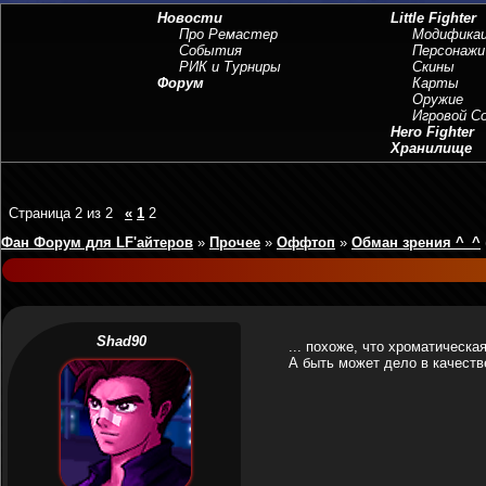
Новости
Little Fighter
Про Ремастер
Модифика
События
Персонажи
РИК и Турниры
Скины
Форум
Карты
Оружие
Игровой 
Hero Fighter
Хранилище
Страница
2
из
2
«
1
2
Фан Форум для LF'айтеров
»
Прочее
»
Оффтоп
»
Обман зрения ^_^
Shad90
... похоже, что хроматическая
А быть может дело в качестве