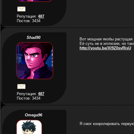
Репутация:
487
Постов: 3434
Shad90
Вот мощная якобы растущая ш
Её суть не в иллюзии, но так
http://youtu.be/XI9Z0svRisU
Репутация:
487
Постов: 3434
Omega96
Я смог конролировать первую