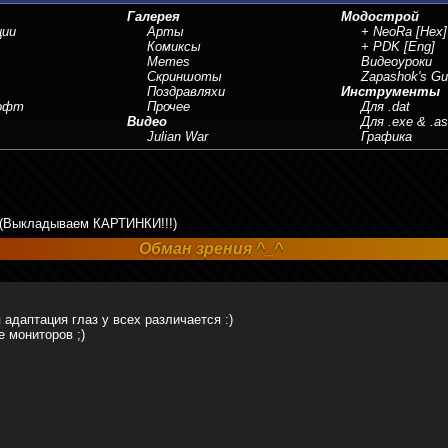
Галерея
Модострой
ции
Арты
+ NeoRa
[Hex]
Комиксы
+ PDK
[Eng]
Memes
Видеоуроки
Скриншоты
Zapashok's Gu
Поздравляхи
Инструменты
Софт
Прочее
Для .dat
Видео
Для .exe & .a
Julian War
Графика
(Выкладываем КАРТИНКИ!!!)
Обман зрения ^_^
 адаптация глаз у всех различается :)
 мониторов ;)