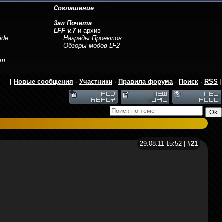
Соглашение
Зал Почета
LFF v.7
и архив
ide
Награды Проектов
Обзоры модов LF2
sm
[
Новые сообщения
·
Участники
·
Правила форума
·
Поиск
·
RSS
]
29.08.11 15:52 | #
21