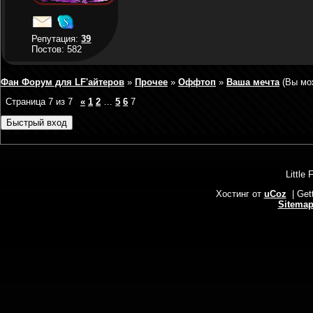
Репутация:
39
Постов: 582
Фан Форум для LF'айтеров
»
Прочее
»
Оффтоп
»
Ваша мечта
(Вы мо
Страница
7
из
7
«
1
2
…
5
6
7
Little 
Хостинг от
uCoz
| Get
Sitema