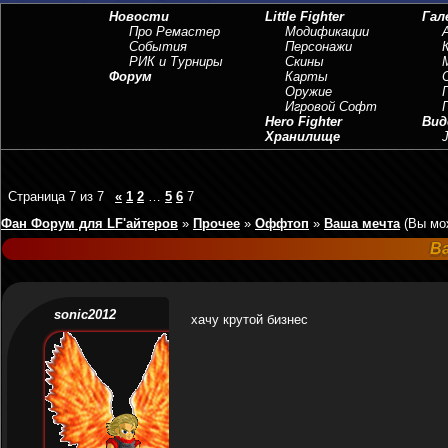
Новости
Little Fighter
Гал
Про Ремастер
Модификации
События
Персонажи
РИК и Турниры
Скины
Форум
Карты
Оружие
Игровой Софт
Hero Fighter
Вид
Хранилище
J
Страница
7
из
7
«
1
2
…
5
6
7
Фан Форум для LF'айтеров
»
Прочее
»
Оффтоп
»
Ваша мечта
(Вы мо
В
sonic2012
хачу крутой бизнес