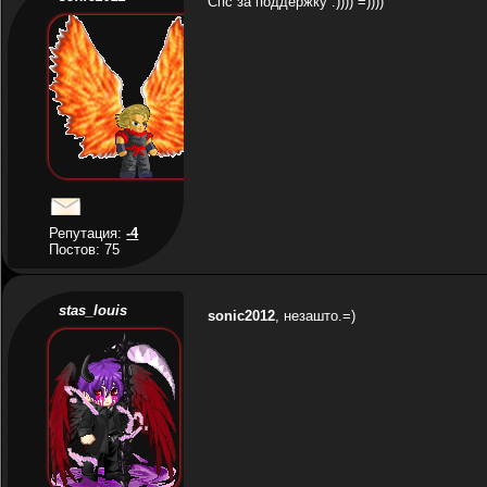
Спс за поддержку :)))) =))))
Репутация:
-4
Постов: 75
stas_louis
sonic2012
, незашто.=)