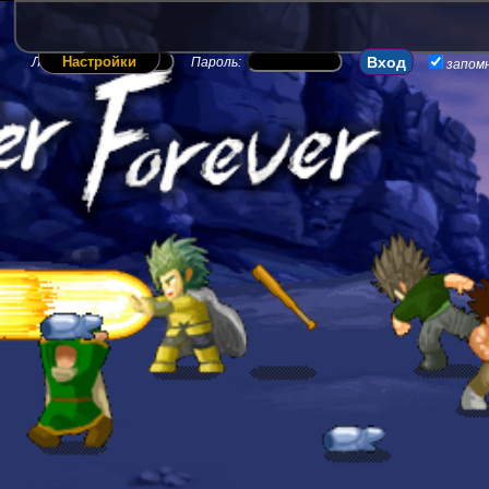
Настройки
Логин:
Пароль:
запом