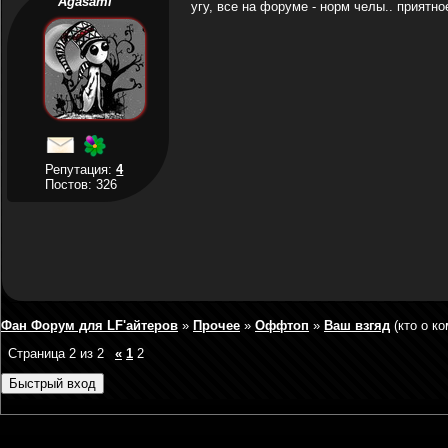
Agasami
угу, все на форуме - норм челы.. приятн
Репутация:
4
Постов: 326
Фан Форум для LF'айтеров
»
Прочее
»
Оффтоп
»
Ваш взгяд
(кто о к
Страница
2
из
2
«
1
2