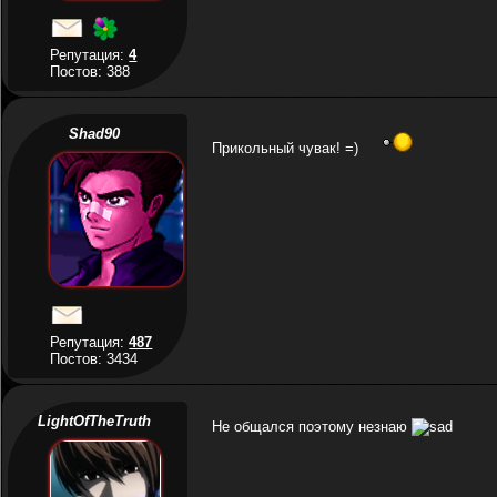
Репутация:
4
Постов: 388
Shad90
Прикольный чувак! =)
Репутация:
487
Постов: 3434
LightOfTheTruth
Не общался поэтому незнаю