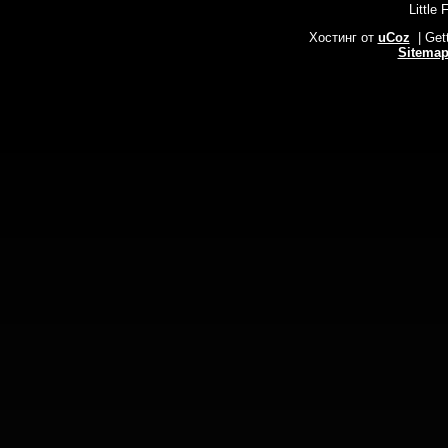
Little 
Хостинг от
uCoz
| Get
Sitema