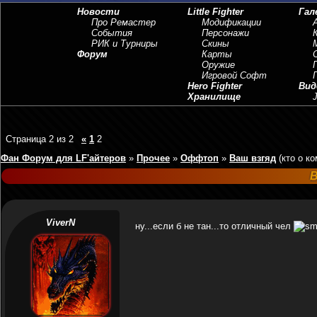
Новости
Little Fighter
Гал
Про Ремастер
Модификации
События
Персонажи
РИК и Турниры
Скины
Форум
Карты
Оружие
Игровой Софт
Hero Fighter
Вид
Хранилище
J
Страница
2
из
2
«
1
2
Фан Форум для LF'айтеров
»
Прочее
»
Оффтоп
»
Ваш взгяд
(кто о к
В
ViverN
ну...если б не тан...то отличный чел