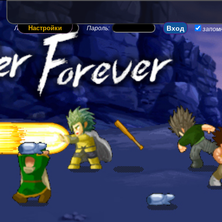
Настройки
Логин:
Пароль:
запом