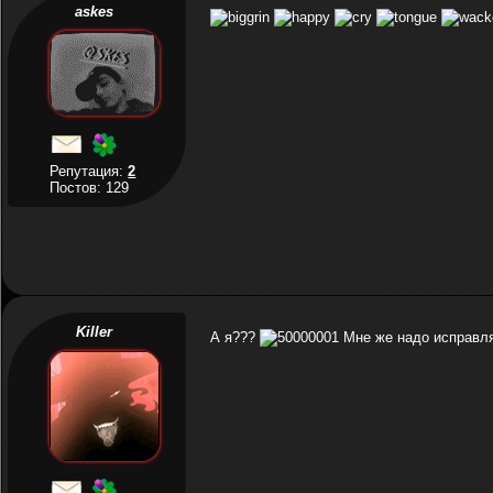
askes
Репутация:
2
Постов: 129
Killer
А я???
Мне же надо исправля