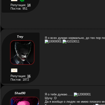
Репутация:
14
Постов: 951
Trey
Я о всех думаю нормально, до тех пор п
Репутация:
16
Постов: 1872
Shad90
Я о тебе думаю......
Шучу :D
Да я вообще о людях не имею плохого м