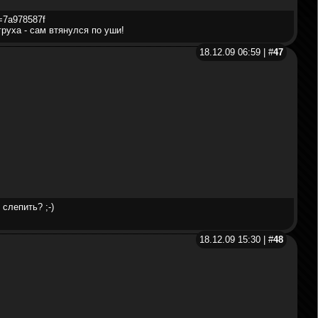
d=7a978587f
груха - сам втянулся по уши!
18.12.09 06:59 | #
47
слепить? ;-)
18.12.09 15:30 | #
48