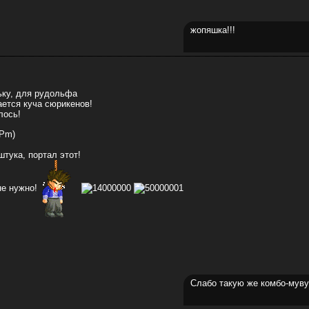
жопяшка!!!
ьку, для рудольфа
ается куча сюрикенов!
лось!
 Pm)
тука, портал этот!
не нужно!
Слабо такую же комбо-муву 