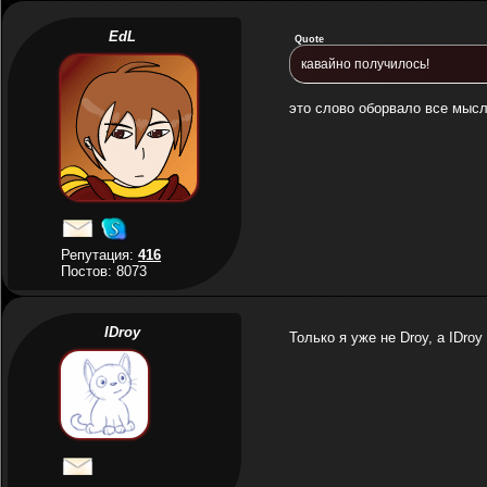
EdL
Quote
кавайно получилось!
это слово оборвало все мыс
Репутация:
416
Постов: 8073
IDroy
Только я уже не Droy, а IDr