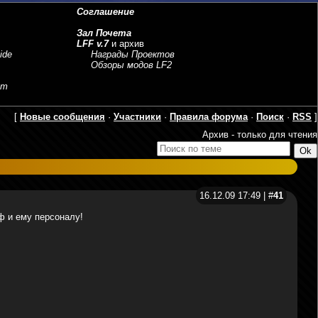
Соглашение
Зал Почета
LFF v.7
и архив
ide
Награды Проектов
Обзоры модов LF2
sm
[
Новые сообщения
·
Участники
·
Правила форума
·
Поиск
·
RSS
]
Архив - только для чтения
16.12.09 17:49 | #
41
ф и ему персоналу!