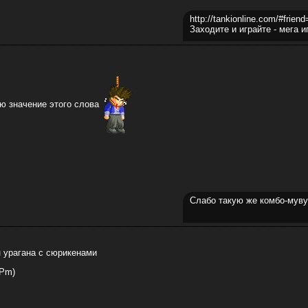
http://tankionline.com/#frien
Заходите и играйте - мега и
аю значение этого слова
Слабо такую же комбо-муву 
 урагана с сюрикенами
 Pm)