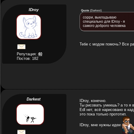
IDroy
Quote
(
Darkest
)
сорри, выкладываю
специально для IDroy - я
самого доброго человека
Тебе с модом помочь? Все ра
Репутация:
40
Постов: 182
Darkest
IDroy, конечно.
Ты рисовать умеешь? а то я 
Edl нет, всё нарисовано в кад
это пока только прототип.
IDroy, мне нужны идеи