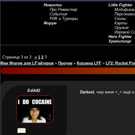
Новости
Little Fighter
Про Ремастер
Модифика
События
Персонажи
РИК и Турниры
Скины
Форум
Карты
Оружие
Игровой 
Hero Fighter
Хранилище
Страница
3
из
3
«
1
2
3
Фан Форум для LF'айтеров
»
Прочее
»
Корзина LFF
»
LF2: Rocket Po
Edik92
Darkest
, чюр меня >_< ещё и