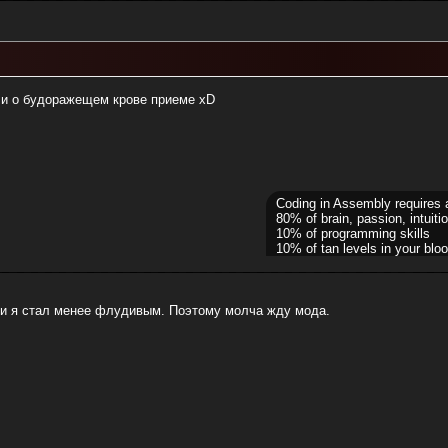
ли о будоражещем крове приеме xD
Coding in Assembly requires 
80% of brain, passion, intuitio
10% of programming skills
10% of tan levels in your bloo
oy и я стал менее флудивым. Поэтому молча жду мода.