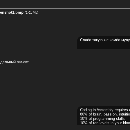
eenshot1.bmp
(1.01 Mb)
Слабо такую же комбо-муву 
дельный объект...
Coding in Assembly requires 
80% of brain, passion, intuitio
10% of programming skills
10% of tan levels in your bloo