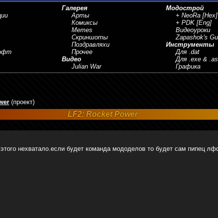
Галерея
Модострой
ции
Арты
+ NeoRa
[Hex]
Комиксы
+ PDK
[Eng]
Memes
Видеоуроки
Скриншоты
Zapashok's Gu
Поздравляхи
Инструменты
Софт
Прочее
Для .dat
Видео
Для .exe & .a
Julian War
Графика
wer
(проект)
LF2: Rocket Power
 этого нехватало.если будет команда мододелов то будет сам пипец лф