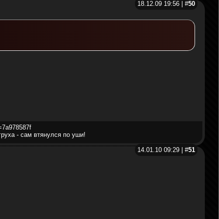
18.12.09 19:56 | #
50
d=7a978587f
груха - сам втянулся по уши!
14.01.10 09:29 | #
51