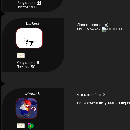
Репутация:
44
Постов: 912
Darkest
Ладно, ладно!! )))
Но... Можно?
Репутация:
9
Постов: 50
blinchik
что можно? о_0
если хочеш вступиить в персо