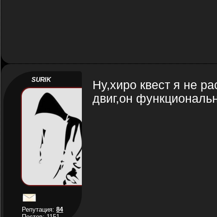
SURIK
Ну,хиро квест я не ра
двиг,он функциональ
Репутация:
84
Постов: 1151