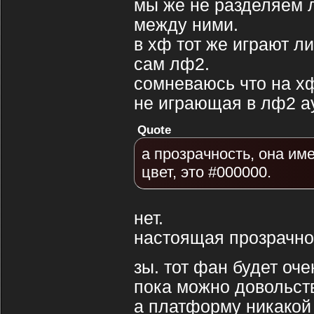
мы же не разделяем л
между ними.
в хф тот же играют ли
сам лф2.
сомневаюсь что на х
не играющая в лф2 а
Quote
а прозрачность, она им
цвет, это #000000.
нет.
настоящая прозрачно
зы. тот фан будет оче
пока можно довольств
а платформу никакой