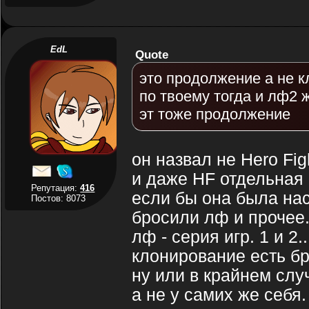
EdL
Quote
это продолжение а не к
по твоему тогда и лф2 
эт тоже продолжение
он назвал не Hero Figh
и даже HF отдельная (
Репутация:
416
если бы она была на
Постов: 8073
бросили лф и прочее
лф - серия игр. 1 и 2
клонирование есть бр
ну или в крайнем случ
а не у самих же себя.