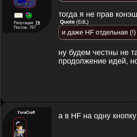
тогда я не прав конэ
Quote
(
EdL
)
Репутация:
74
Постов: 767
и даже HF отдельная (!)
ну будем честны не та
продолжение идей, но
YuraCraft
а в HF на одну кнопку