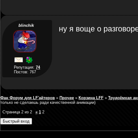
blinchik
ну я воще о разговоре
Репутация:
74
Постов: 767
Фан Форум для LF'айтеров
»
Прочее
»
Корзина LFF
»
Трудоёмкая ан
только не сделаешь ради качественной анимации)
Страница
2
из
2
«
1
2