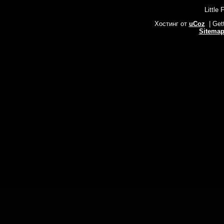
Little 
Хостинг от
uCoz
| Get
Sitema