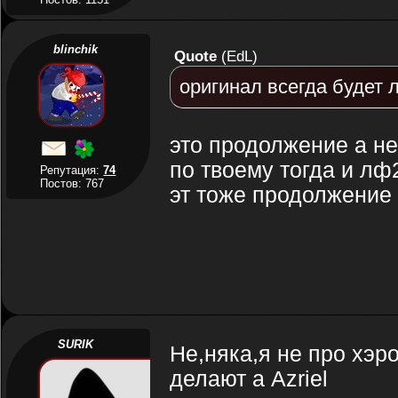
blinchik
Quote
(
EdL
)
оригинал всегда будет 
это продолжение а не
по твоему тогда и лф
Репутация:
74
Постов: 767
эт тоже продолжение
SURIK
Не,няка,я не про хэро
делают а Azriel