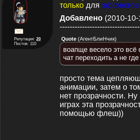
только
для
эффектов
Добавлено
(2010-10-
--------------------------------
Quote
(
АгентБлиНчик
)
Репутация:
20
Постов: 110
воапще весело это всё о
чат переходить а не где
просто тема цепляющ
анимации, затем о то
нет прозрачности. Ну 
играх эта прозрачнос
помощью флеш))