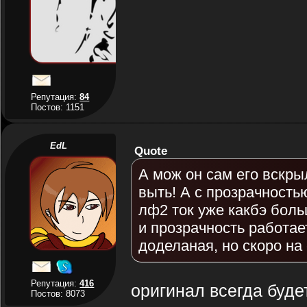
Репутация:
84
Постов: 1151
EdL
Quote
А мож он сам его вскры
выть! А с прозрачностью
лф2 ток уже какбэ боль
и прозрачность работает
доделаная, но скоро на 
Репутация:
416
оригинал всегда буде
Постов: 8073