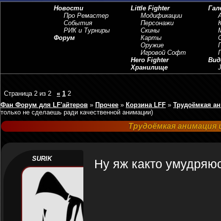
Новости
Little Fighter
Гал
Про Ремастер
Модификации
События
Персонажи
РИК и Турниры
Скины
Форум
Карты
Оружие
Игровой Софт
Hero Fighter
Вид
Хранилище
J
Страница
2
из
2
«
1
2
Фан Форум для LF'айтеров
»
Прочее
»
Корзина LFF
»
Трудоёмкая ан
только не сделаешь ради качественной анимации)
Трудоёмкая анимация 
SURIK
Ну яж както умудряюс