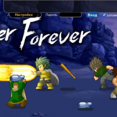
Настройки
Логин:
Пароль:
запом