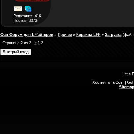
Репутация:
416
Постов: 8073
Фан Форум для LF'айтеров
»
Прочее
»
Корзина LFF
»
Загрузка
(файл
Страница
2
из
2
«
1
2
Little 
Хостинг от
uCoz
| Get
Sitema