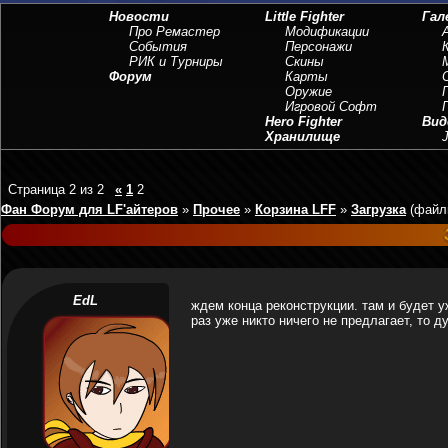
Новости
Little Fighter
Гал
Про Ремастер
Модификации
События
Персонажи
РИК и Турниры
Скины
Форум
Карты
Оружие
Игровой Софт
Hero Fighter
Вид
Хранилище
J
Страница
2
из
2
«
1
2
Фан Форум для LF'айтеров
»
Прочее
»
Корзина LFF
»
Загрузка
(файл
EdL
ждем конца реконструкции. там и будет у
раз уже никто ничего не предлагает, то 