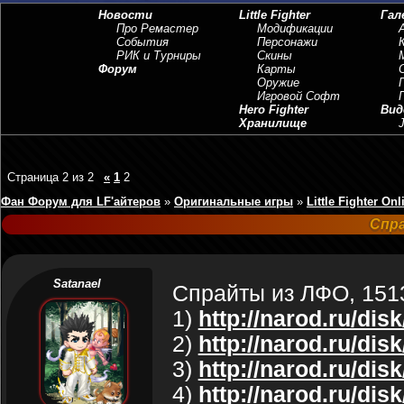
Новости
Little Fighter
Гал
Про Ремастер
Модификации
События
Персонажи
РИК и Турниры
Скины
Форум
Карты
Оружие
Игровой Софт
Hero Fighter
Вид
Хранилище
J
Страница
2
из
2
«
1
2
Фан Форум для LF'айтеров
»
Оригинальные игры
»
Little Fighter Onl
Спр
Satanael
Спрайты из ЛФО, 151
1)
http://narod.ru/dis
2)
http://narod.ru/dis
3)
http://narod.ru/dis
4)
http://narod.ru/dis