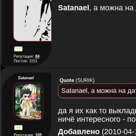
Satanael
, а можна на
Репутация:
84
Постов: 1151
Satanael
Quote
(
SURIK
)
Satanael, а можна на д
да я их как то выкла
ничё интересного - п
Добавлено
(2010-04-
Репутация:
169