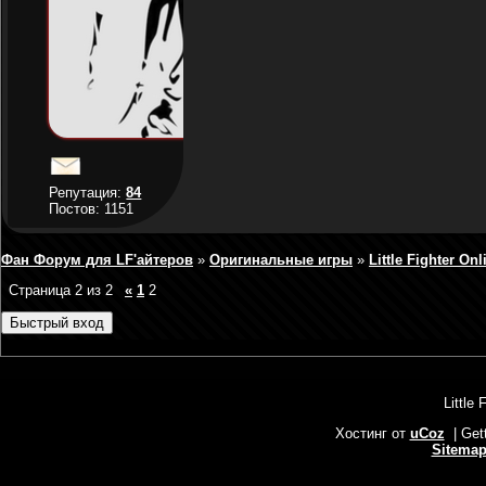
Репутация:
84
Постов: 1151
Фан Форум для LF'айтеров
»
Оригинальные игры
»
Little Fighter Onl
Страница
2
из
2
«
1
2
Little 
Хостинг от
uCoz
| Get
Sitema