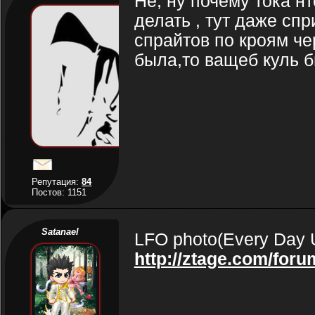
Не, ну почему тока н
делать , тут даже сп
спрайтов по кроям че
была,то ващеб куль 
Репутация:
84
Постов: 1151
Satanael
LFO photo(Every Day 
http://ztage.com/for