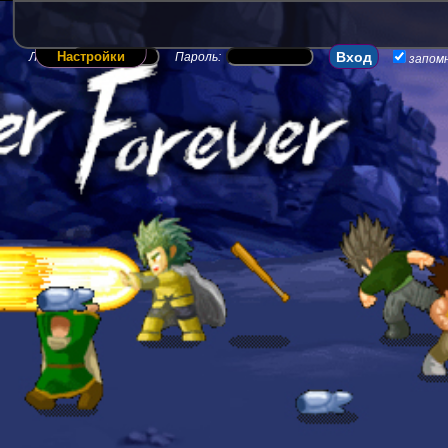
Настройки
Логин:
Пароль:
запом