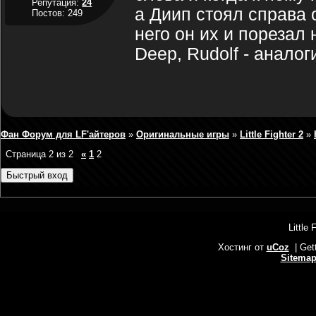
Репутация:
24
а Диип стоял справа 
Постов: 249
него он их и порезал
Deep, Rudolf - аналог
Фан Форум для LF'айтеров
»
Оригинальные игры
»
Little Fighter 2
»
Страница
2
из
2
«
1
2
Little 
Хостинг от
uCoz
| Get
Sitema