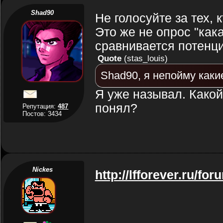
Shad90
Не голосуйте за тех, 
Это же не опрос "как
сравнивается потенц
Quote
(
stas_louis
)
Shad90, я непойму каки
Я уже называл. Какой
понял?
Репутация:
487
Постов: 3434
Nickes
http://lfforever.ru/fo