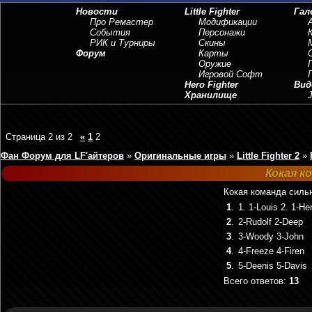
Новости
Little Fighter
Гал
Про Ремастер
Модификации
События
Персонажи
РИК и Турниры
Скины
Форум
Карты
Оружие
Игровой Софт
Hero Fighter
Вид
Хранилище
J
Страница
2
из
2
«
1
2
Фан Форум для LF'айтеров
»
Оригинальные игры
»
Little Fighter 2
»
Кокая к
Кокая команда силь
1
.
1. 1-Louis 2. 1-He
2
.
2-Rudolf 2-Deep
3
.
3-Woody 3-John
4
.
4-Freeze 4-Firen
5
.
5-Deenis 5-Davis
Всего ответов:
13