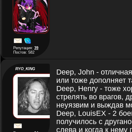
Репутация:
39
Постов: 582
RYO_KING
Deep, John - отлична
или тоже дополняет 
Deep, Henry - тоже х
стрелять во врагов, д
неуязвим и выждав м
Deep, LouisEX - 2 бо
получилось с друган
слева и когда к нему