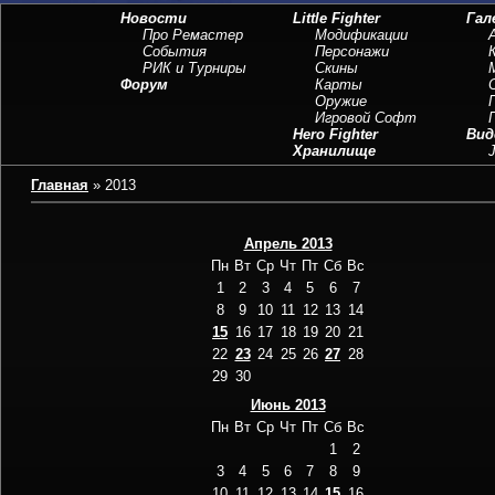
Новости
Little Fighter
Гал
Про Ремастер
Модификации
События
Персонажи
РИК и Турниры
Скины
Форум
Карты
Оружие
Игровой Софт
Hero Fighter
Вид
Хранилище
J
Главная
»
2013
Апрель 2013
Пн
Вт
Ср
Чт
Пт
Сб
Вс
1
2
3
4
5
6
7
8
9
10
11
12
13
14
15
16
17
18
19
20
21
22
23
24
25
26
27
28
29
30
Июнь 2013
Пн
Вт
Ср
Чт
Пт
Сб
Вс
1
2
3
4
5
6
7
8
9
10
11
12
13
14
15
16