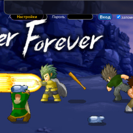
Настройки
Логин:
Пароль:
запом