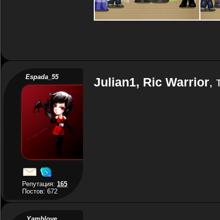
Espada_55
Julian1, Ric Warrior
, 
Репутация:
165
Постов: 672
Yamblove