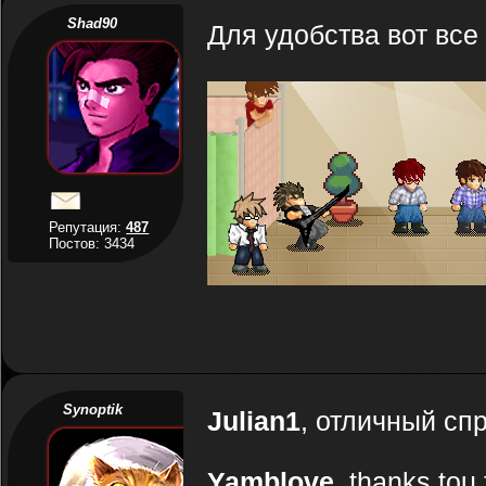
Shad90
Для удобства вот все
Репутация:
487
Постов: 3434
Synoptik
Julian1
, отличный сп
Yamblove
, thanks tou 