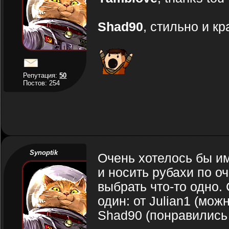
Shad90
, стильно и кр
Репутация:
50
Постов: 254
Synoptik
Очень хотелось бы и
и носить рубахи по о
выбрать что-то одно.
один: от Julian1 (мож
Shad90 (понравились