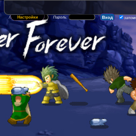
Настройки
Логин:
Пароль:
запом