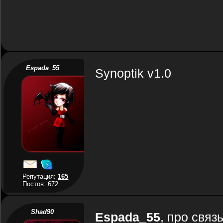
Espada_55
Synoptik v1.0
Репутация:
165
Постов: 672
Shad90
Espada_55
, про связ