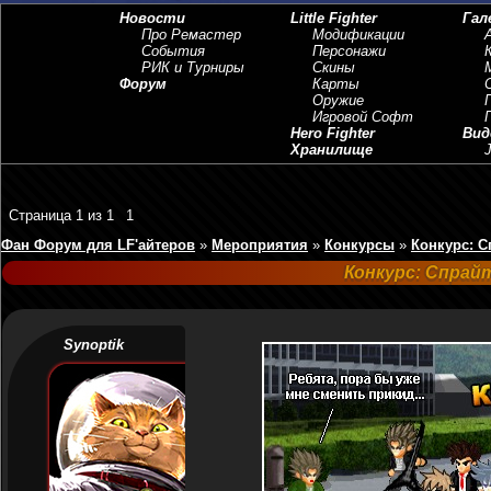
Новости
Little Fighter
Гал
Про Ремастер
Модификации
События
Персонажи
РИК и Турниры
Скины
Форум
Карты
Оружие
Игровой Софт
Hero Fighter
Вид
Хранилище
J
Страница
1
из
1
1
Фан Форум для LF'айтеров
»
Мероприятия
»
Конкурсы
»
Конкурс: С
Конкурс: Спрай
Synoptik