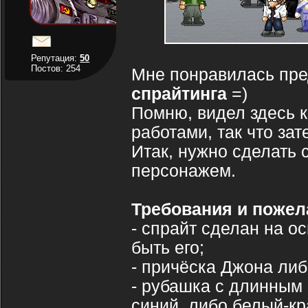
Репутация:
50
Постов: 254
Мне понравилась пр
спрайтинга
=)
Помню, видел здесь 
работами, так что зат
Итак, нужно сделать 
персонажем.
Требования и пожела
- спрайт сделан на о
быть его;
- причёска Джона либ
- рубашка с длинным 
синий, либо белый-кр