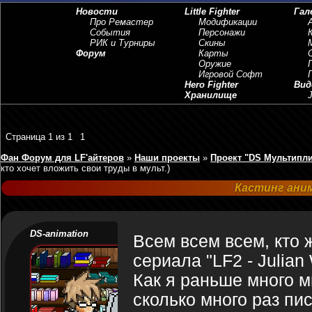
Новости
Little Fighter
Гал
Про Ремастер
Модификации
События
Персонажи
РИК и Турниры
Скины
Форум
Карты
Оружие
Игровой Софт
Hero Fighter
Вид
Хранилище
J
Страница
1
из
1
1
Фан Форум для LF'айтеров
»
Наши проекты
»
Проект "DS Мультипл
кто хочет вложить свои труды в мульт.)
Кастинг аним
DS-animation
Всем всем всем, кто 
сериала "LF2 - Julian 
Как я раньше много м
сколько много раз пи