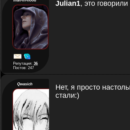
man-in-hood
Julian1
, это говорили 
Репутация:
36
Постов: 247
Qwasich
Нет, я просто настоль
стали:)