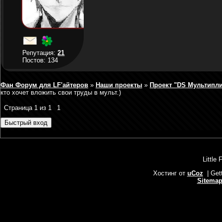
Репутация:
21
Постов: 134
Фан Форум для LF'айтеров
»
Наши проекты
»
Проект "DS Мультипл
кто хочет вложить свои труды в мульт.)
Страница
1
из
1
1
Little 
Хостинг от
uCoz
| Get
Sitema