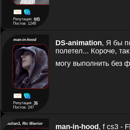
Репутация:
445
Постов: 1248
man-in-hood
DS-animation
, Я бы п
полетел... Короче, та
могу выполнить без
Репутация:
36
Постов: 247
Julian1, Ric Warrior
man-in-hood
, f cs3 -