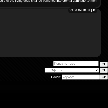
uls of the living dead shall be banished into eternal damnation.Amen.
23.04.09 18:01 | #
5
Поиск: