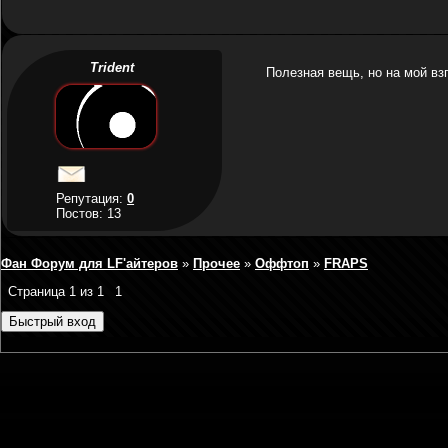
Trident
Полезная вещь, но на мой вз
Репутация:
0
Постов: 13
Фан Форум для LF'айтеров
»
Прочее
»
Оффтоп
»
FRAPS
Страница
1
из
1
1