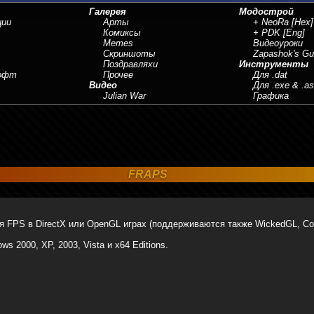
Галерея
Модострой
ции
Арты
+ NeoRa
[Hex]
Комиксы
+ PDK
[Eng]
Memes
Видеоуроки
Скриншоты
Zapashok's Gu
Поздравляхи
Инструменты
Софт
Прочее
Для .dat
Видео
Для .exe & .a
Julian War
Графика
FRAPS
ия FPS в DirectX или OpenGL играх (поддерживаются также WickedGL, Cos
s 2000, XP, 2003, Vista и x64 Editions.