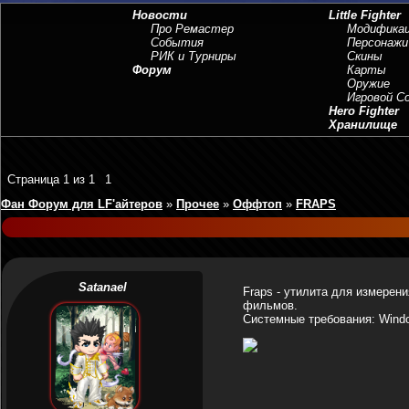
Новости
Little Fighter
Про Ремастер
Модифика
События
Персонажи
РИК и Турниры
Скины
Форум
Карты
Оружие
Игровой 
Hero Fighter
Хранилище
Страница
1
из
1
1
Фан Форум для LF'айтеров
»
Прочее
»
Оффтоп
»
FRAPS
Satanael
Fraps - утилита для измерен
фильмов.
Системные требования: Window