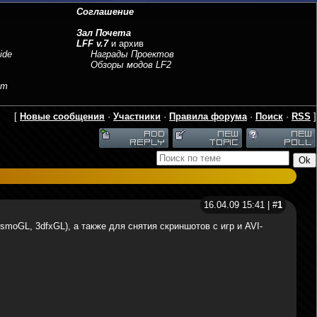
Соглашение
Зал Почета
LFF v.7
и архив
ide
Награды Проектов
Обзоры модов LF2
sm
[
Новые сообщения
·
Участники
·
Правила форума
·
Поиск
·
RSS
]
16.04.09 15:41 | #
1
moGL, 3dfxGL), а также для снятия скриншотов c игр и AVI-