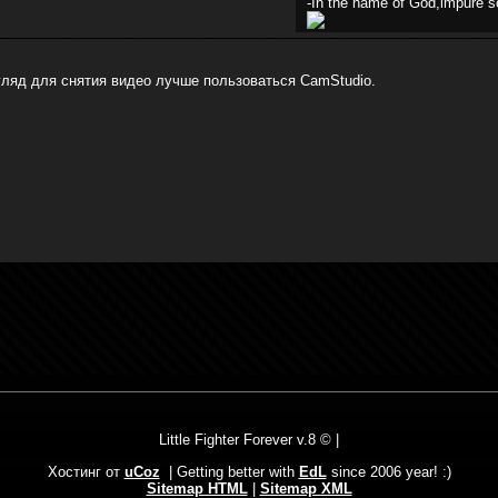
-In the name of God,impure so
гляд для снятия видео лучше пользоваться CamStudio.
Little Fighter Forever v.8 © |
Хостинг от
uCoz
| Getting better with
EdL
since 2006 year! :)
Sitemap HTML
|
Sitemap XML