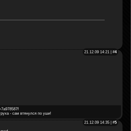
21.12.09 14:21 | #
4
d=7a978587f
груха - сам втянулся по уши!
21.12.09 14:35 | #
5