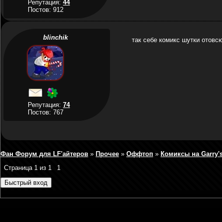
Репутация:
44
Постов: 912
blinchik
так себе комикс шутки отовс
Репутация:
74
Постов: 767
Фан Форум для LF'айтеров
»
Прочее
»
Оффтоп
»
Комиксы на Garry'
Страница
1
из
1
1