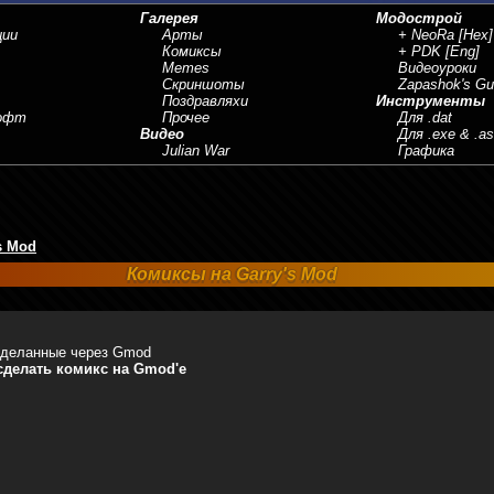
Галерея
Модострой
ции
Арты
+ NeoRa
[Hex]
Комиксы
+ PDK
[Eng]
Memes
Видеоуроки
Скриншоты
Zapashok's Gu
Поздравляхи
Инструменты
Софт
Прочее
Для .dat
Видео
Для .exe & .a
Julian War
Графика
s Mod
Комиксы на Garry's Mod
сделанные через Gmod
сделать комикс на Gmod'е