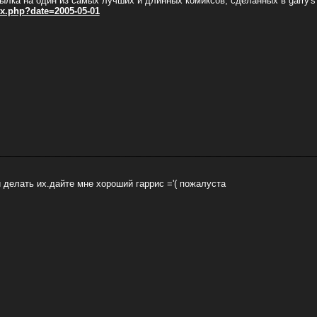
сылка на один из самых лучших и длинных комиксов, сделанных в garry's
x.php?date=2005-05-01
и делать их.дайте мне хороший гаррис ='( пожалуста