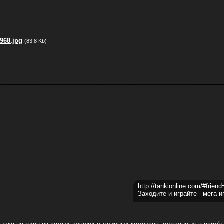
968.jpg
(83.8 Kb)
http://tankionline.com/#frien
Заходите и играйте - мега и