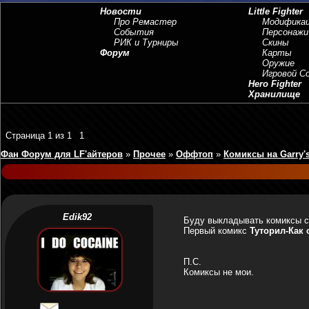
Новости
Little Fighter
Про Ремастер
Модифика
События
Персонажи
РИК и Турниры
Скины
Форум
Карты
Оружие
Игровой 
Hero Fighter
Хранилище
Страница
1
из
1
1
Фан Форум для LF'айтеров
»
Прочее
»
Оффтоп
»
Комиксы на Garry'
Edik92
Буду выкладывать комиксы 
Первый комикс
Туторил-Как 
П.С.
Комиксы не мои.