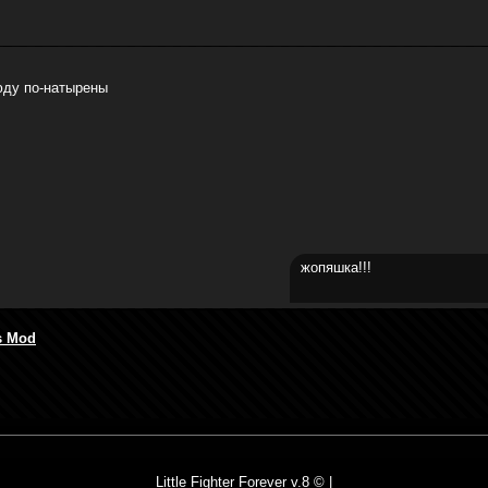
юду по-натырены
жопяшка!!!
s Mod
Little Fighter Forever v.8 © |