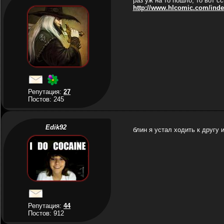
раз уж на то пошло, то вот с
http://www.hlcomic.com/inde
Репутация:
27
Постов: 245
Edik92
блин я устал ходить к другу 
Репутация:
44
Постов: 912