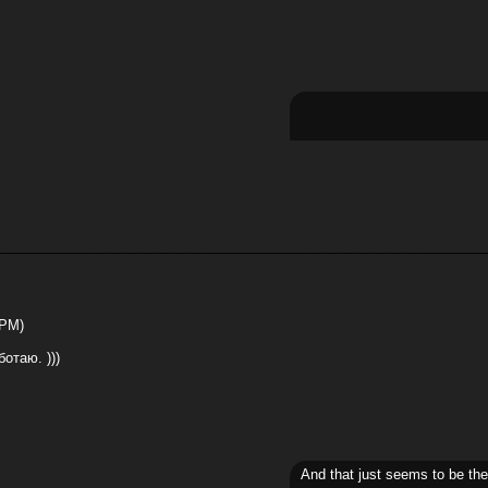
 PM)
отаю. )))
And that just seems to be th