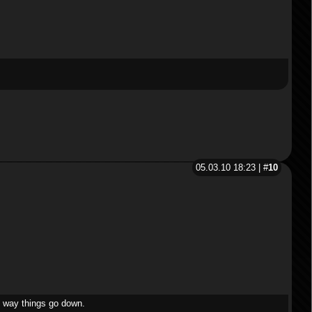
05.03.10 18:23 | #
10
e way things go down.