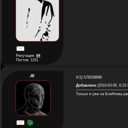
Репутация:
84
Постов: 1151
JB
ICQ 578339898
Добавлено
(2010-03-05, 6:23
---------------------------------------------
Только я уже на БлиНчика раб