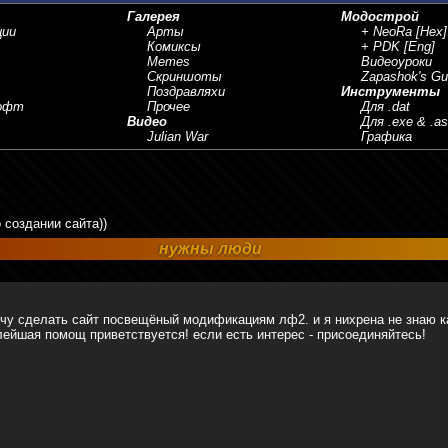
Галерея
Модострой
ции
Арты
+ NeoRa
[Hex]
Комиксы
+ PDK
[Eng]
Memes
Видеоуроки
Скриншоты
Zapashok's Gu
Поздравляхи
Инструменты
Софт
Прочее
Для .dat
Видео
Для .exe & .a
Julian War
Графика
о создании сайта))
нужны люди
очу сделать сайт посвещёный модификациям лф2. и я нихрена не знаю к
ейшая помощ приветствуется! если есть интерес - присоединяйтесь!