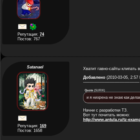
Репутация:
74
Постов: 767
Satanael
Хватит гавно-сайты клипать в
Добавлено
(2010-03-05, 2:57
---------------------------------------------
Quote
(
SURIK
)
и я нихрена не знаю как дела
Начни с разработки ТЗ.
Вот тут почитать можно:
http://www.antula.ru/tz-exam
Репутация:
169
Постов: 1658