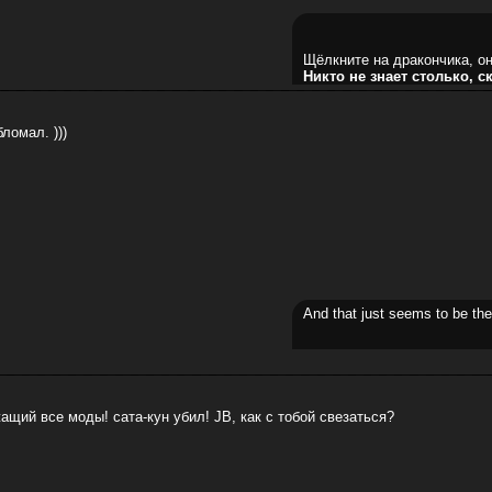
Щёлкните на дракончика, он
Никто не знает столько, с
ломал. )))
And that just seems to be th
ащий все моды! сата-кун убил! JB, как с тобой свезаться?