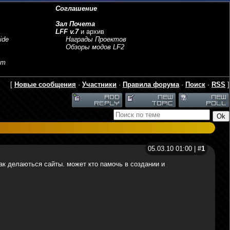
Соглашение
Зал Почета
LFF v.7
и архив
ide
Награды Проектов
Обзоры модов LF2
sm
[
Новые сообщения
·
Участники
·
Правила форума
·
Поиск
·
RSS
]
05.03.10 01:00 | #
1
ак делаються сайты. может кто памочь в создании и