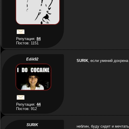
Репутация:
84
Постов: 1151
Edik92
SURIK
, если умений дохрена
Репутация:
44
Постов: 912
SURIK
неблин, буду сидет и мечтать