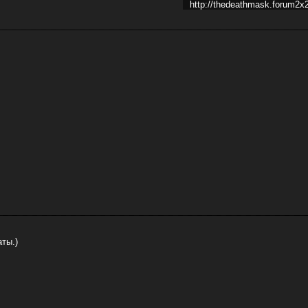
http://thedeathmask.forum2x2
ты.)