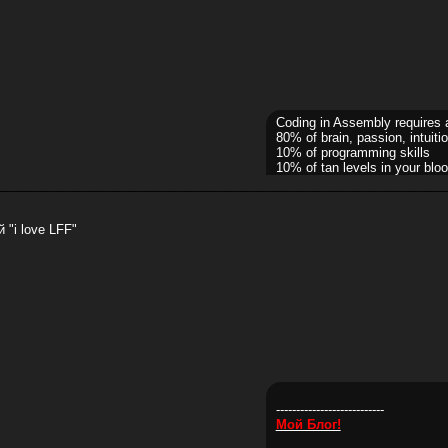
Coding in Assembly requires 
80% of brain, passion, intuitio
10% of programming skills
10% of tan levels in your bloo
 "i love LFF"
---------------------------
Мой Блог!