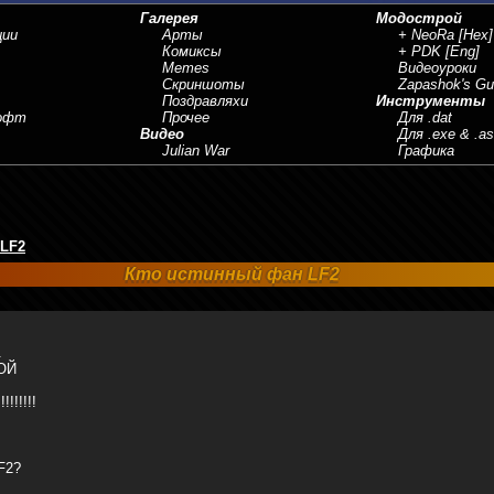
Галерея
Модострой
ции
Арты
+ NeoRa
[Hex]
Комиксы
+ PDK
[Eng]
Memes
Видеоуроки
Скриншоты
Zapashok's Gu
Поздравляхи
Инструменты
Софт
Прочее
Для .dat
Видео
Для .exe & .a
Julian War
Графика
 LF2
Кто истинный фан LF2
.
ТОЙ
!!!!!!
F2?