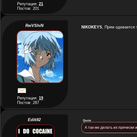
Репутация:
21
Постов: 201
ReiVShiN
NIKOKEYS
, Прям одевается 
Репутация:
19
Постов: 287
Edik92
Quote
А так-же делать их прически