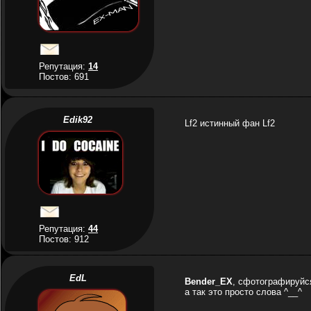
Репутация:
14
Постов: 691
Edik92
Lf2 истинный фан Lf2
Репутация:
44
Постов: 912
EdL
Bender_EX
, сфотографируйся
а так это просто слова ^__^