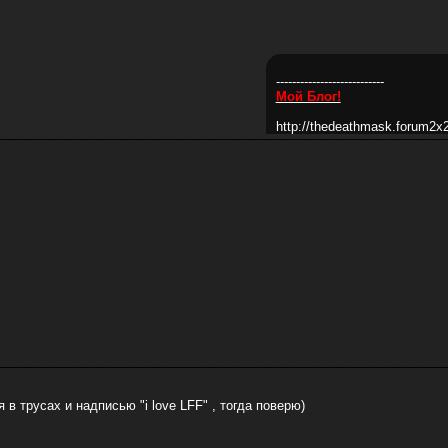
---------------------------
Мой Блог!
http://thedeathmask.forum2x2
 в трусах и надписью "i love LFF" , тогда поверю)