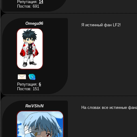
Репутация:
14
Постов: 691
Omega96
Я истинный фан LF2!
Репутация:
6
Постов: 151
ReiVShiN
На словах все истинные фана