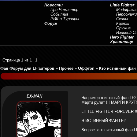
Новости
Little Fighter
Про Ремастер
Модифика
События
Персонажи
РИК и Турниры
Скины
Форум
Карты
Оружие
Игровой 
Hero Fighter
Хранилище
Страница
1
из
1
1
Фан Форум для LF'айтеров
»
Прочее
»
Оффтоп
»
Кто истинный фан
EX-MAN
Например я истиный фан LF2
Марти рулит !!! МАРТИ КРУ
LITTLE FIGHTER FOREVER !!!!
Я ИСТИННЫЙ ФАН LF2
Вопрос: а ты истинный фан L