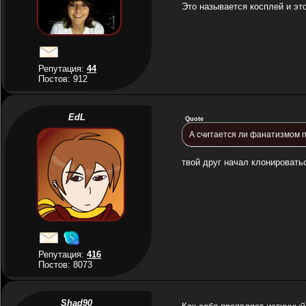
Это называется косплей и эт
Репутация:
44
Постов: 912
EdL
Quote
А считается ли фанатизмом п
твой друг начал клонироватьс
Репутация:
416
Постов: 8073
Shad90