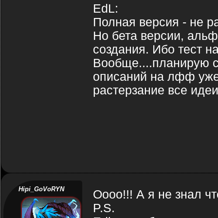
EdL:
Полная версия - не р
Но бета версии, альф
создания. Ибо тест н
Вообще....планирую с
описаний на лфф уже 
растерзание все иде
Hipi_GoVoRYN
Оооо!!! А я не знал ч
P.S.