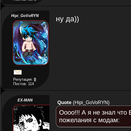
Hipi_GoVoRYN
ну да))
Репутация:
0
Постов: 114
EX-MAN
Quote
(
Hipi_GoVoRYN
)
Оооо!!! А я не знал что
пожелания с модам: