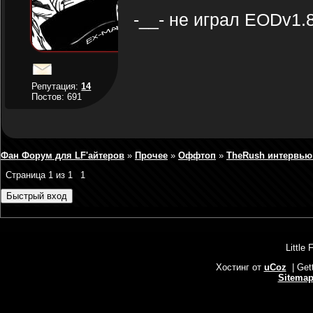
-__- не играл EODv1.
Репутация:
14
Постов: 691
Фан Форум для LF'айтеров
»
Прочее
»
Оффтоп
»
TheRush интервью
Страница
1
из
1
1
Little 
Хостинг от
uCoz
| Get
Sitema