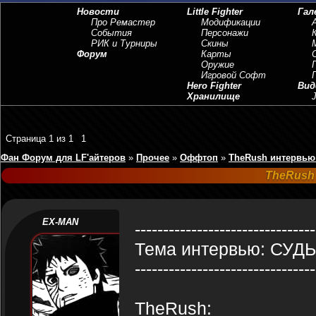
Новости
Little Fighter
Гал
Про Ремастер
Модификации
События
Персонажи
РИК и Турниры
Скины
Форум
Карты
Оружие
Игровой Софт
Hero Fighter
Вид
Хранилище
J
Страница
1
из
1
1
Фан Форум для LF'айтеров
»
Прочее
»
Оффтоп
»
TheRush интервью
TheRush
EX-MAN
--------------------------------
Тема интервью: СУДЬ
--------------------------------
TheRush: