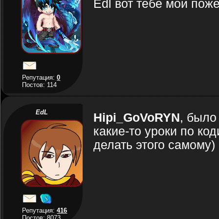
Edl вот тебе мои пож
Репутация:
0
Постов: 114
EdL
Hipi_GoVoRYN
, было
какие-то уроки по код
делать этого самому)
Репутация:
416
Постов: 8073