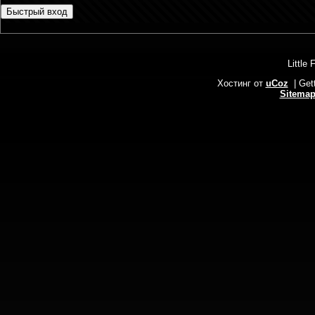
Little 
Хостинг от
uCoz
| Get
Sitema