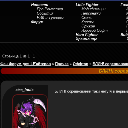
Новости
Little Fighter
Гал
Про Ремастер
Модификации
События
Персонажи
РИК и Турниры
Скины
Форум
Карты
Оружие
Игровой Софт
Hero Fighter
Вид
Хранилище
J
Страница
1
из
1
1
Фан Форум для LF'айтеров
»
Прочее
»
Оффтоп
»
БЛИН! соревновани
БЛИН! сорев
stas_louis
БЛИН! соревнований таки нету!я в первые