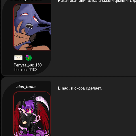
Рики-тики-тави! Шмали-смали-фмяли! Едл
Репутация:
130
Постов: 1103
stas_louis
Linad
, и скора сделает.