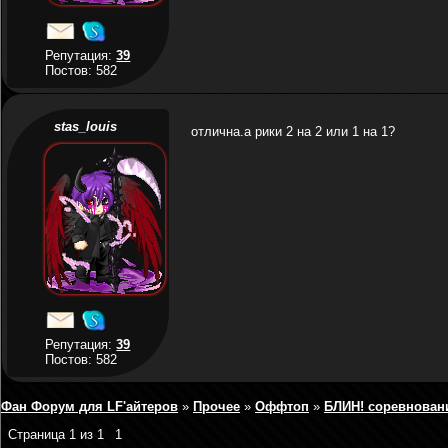
Репутация:
39
Постов: 582
stas_louis
отлична.а рики 2 на 2 или 1 на 1?
Репутация:
39
Постов: 582
Фан Форум для LF'айтеров
»
Прочее
»
Оффтоп
»
БЛИН! соревновани
Страница
1
из
1
1