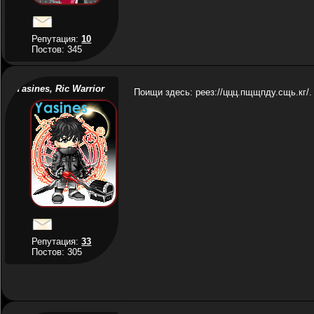
Репутация:
10
Постов: 345
Yasines, Ric Warrior
Поищи здесь: реез://ццц.пщщпду.сщь.кг/.
Репутация:
33
Постов: 305