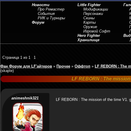
Новости
Little Fighter
Гал
Про Ремастер
Модификации
События
Персонажи
РИК и Турниры
Скины
Форум
Карты
Оружие
Игровой Софт
Hero Fighter
Вид
Хранилище
J
Страница
1
из
1
1
Фан Форум для LF'айтеров
»
Прочее
»
Оффтоп
»
LF REBORN : The mi
(skajite)
LF REBORN : The mission o
animeshnik321
LF REBORN : The mission of the time V1. gd