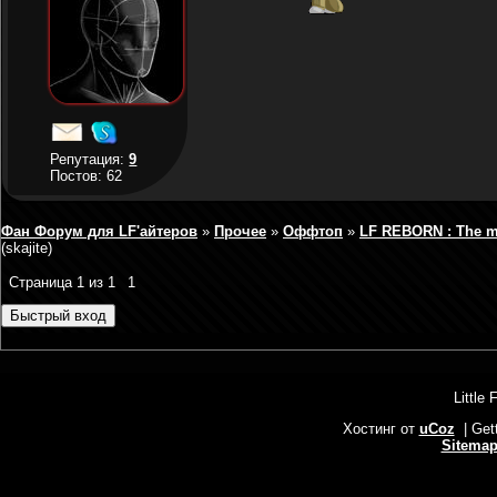
Репутация:
9
Постов: 62
Фан Форум для LF'айтеров
»
Прочее
»
Оффтоп
»
LF REBORN : The mi
(skajite)
Страница
1
из
1
1
Little 
Хостинг от
uCoz
| Get
Sitema