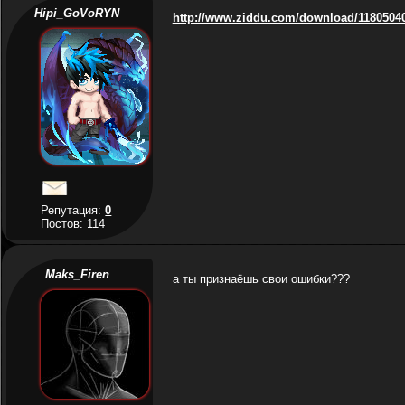
Hipi_GoVoRYN
http://www.ziddu.com/download/11805040/
Репутация:
0
Постов: 114
Maks_Firen
а ты признаёшь свои ошибки???