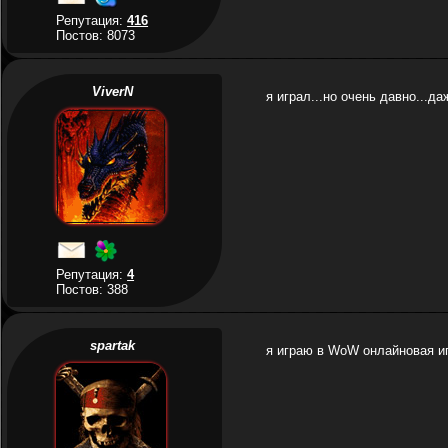
Репутация:
416
Постов: 8073
ViverN
я играл...но очень давно...да
Репутация:
4
Постов: 388
spartak
я играю в WoW онлайновая иг