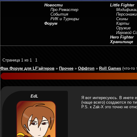
Новости
Little Fighter
Про Ремастер
Модифика
События
Персонажи
РИК и Турниры
Скины
Форум
Карты
Оружие
Игровой 
Hero Fighter
Хранилище
Страница
1
из
1
1
Фан Форум для LF'айтеров
»
Прочее
»
Оффтоп
»
Roll Games
(что-то 
EdL
Я вот интересуюсь. В инете е
(чаще всего) создаются по т
P.S. к Zak-X это точно не отн