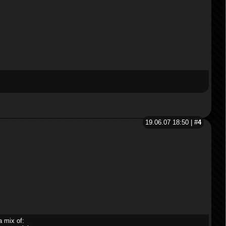
19.06.07 18:50 | #
4
a mix of: