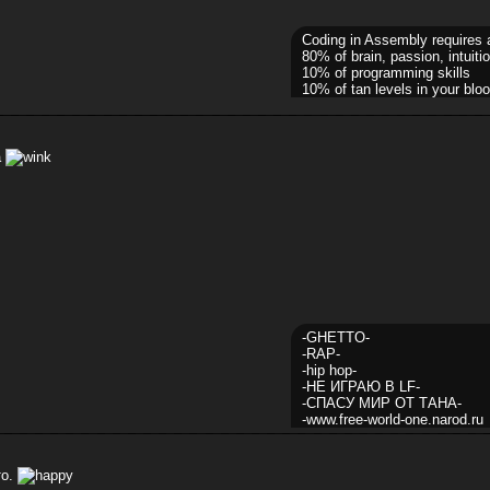
Coding in Assembly requires 
80% of brain, passion, intuitio
10% of programming skills
10% of tan levels in your bloo
а
-GHETTO-
-RAP-
-hip hop-
-НЕ ИГРАЮ В LF-
-СПАСУ МИР ОТ ТАНА-
-www.free-world-one.narod.ru
то.