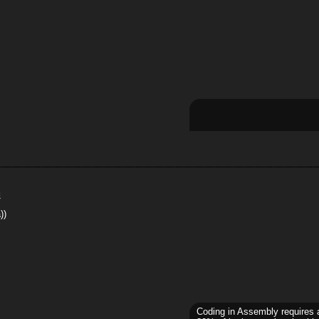
м
))
Coding in Assembly requires 