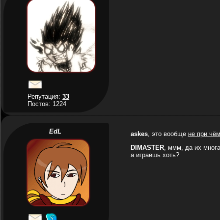
Репутация:
33
Постов: 1224
EdL
askes
, это вообще
не при чё
DIMASTER
, ммм, да их многа
а играешь хоть?