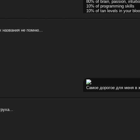
80% of brain, passion, intuitio
10% of programming skills
10% of tan levels in your bloo
ж названия не помню...
Самое дорогое для меня в ж
руха...