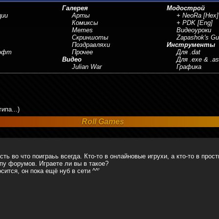
Галерея
Модострой
ции
Арты
+ NeoRa
[Hex]
Комиксы
+ PDK
[Eng]
Memes
Видеоуроки
Скриншоты
Zapashok's Gu
Поздравляхи
Инструменты
Софт
Прочее
Для .dat
Видео
Для .exe & .a
Julian War
Графика
типа...)
Roll Games
сть во что поиграьь всегда. Кто-то в онлайновые игрухи, а кто-то в прос
ипу форумов. Играете ли вы в такое?
осится, он пока ещё нуб в сети ^^'