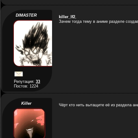
DIMASTER
killer_lf2
,
Зачем тогда тему в аниме разделе создав
Репутация:
33
Постов: 1224
Killer
Чёрт кто нить вытащите её из раздела а