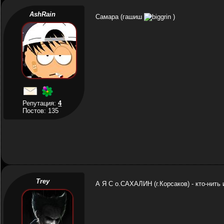
AshRain
Самара (гашиш
)
Репутация:
4
Постов: 135
Trey
А Я С о.САХАЛИН (г.Корсаков) - кто-нить