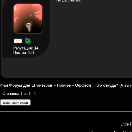
Ну да считай.
Репутация:
14
Постов: 951
Фан Форум для LF'айтеров
»
Прочее
»
Оффтоп
»
Кто откуда?
(А вы 
Страница
1
из
1
1
Little 