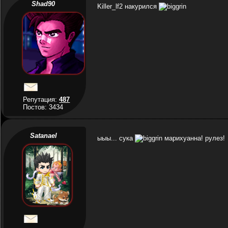
Shad90
Killer_lf2 накурился
Репутация:
487
Постов: 3434
Satanael
ыыы... сука
марихуанна! рулез!