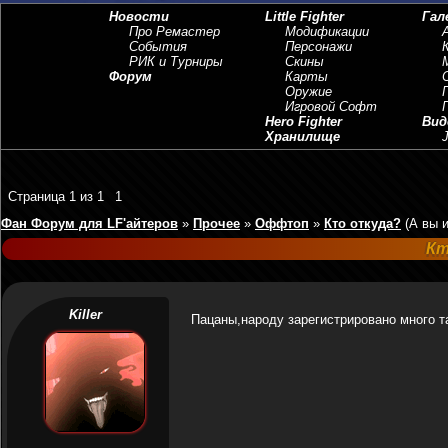
Новости
Little Fighter
Гал
Про Ремастер
Модификации
События
Персонажи
РИК и Турниры
Скины
Форум
Карты
Оружие
Игровой Софт
Hero Fighter
Вид
Хранилище
J
Страница
1
из
1
1
Фан Форум для LF'айтеров
»
Прочее
»
Оффтоп
»
Кто откуда?
(А вы 
Кт
Killer
Пацаны,народу зарегистрировано много та