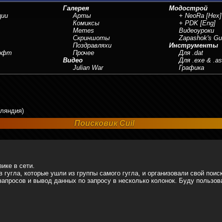
Галерея
Модострой
ции
Арты
+ NeoRa
[Hex]
Комиксы
+ PDK
[Eng]
Memes
Видеоуроки
Скриншоты
Zapashok's Gu
Поздравляхи
Инструменты
Софт
Прочее
Для .dat
Видео
Для .exe & .a
Julian War
Графика
гляндия)
Поисковик Cuil
ике в сети.
 гугла, которые ушли из группы самого гугла, и организовали свой поис
апросов и вывод данных по запросу в несколько колонок. Буду пользова