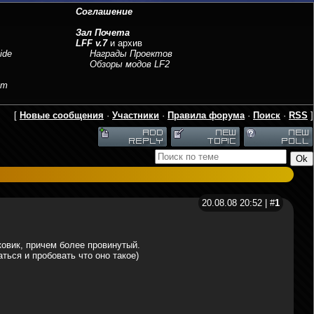
Соглашение
Зал Почета
LFF v.7
и архив
ide
Награды Проектов
Обзоры модов LF2
sm
[
Новые сообщения
·
Участники
·
Правила форума
·
Поиск
·
RSS
]
20.08.08 20:52 | #
1
ковик, причем более провинутый.
ться и пробовать что оно такое)