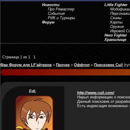
Новости
Little Fighter
Про Ремастер
Модифика
События
Персонажи
РИК и Турниры
Скины
Форум
Карты
Оружие
Игровой 
Hero Fighter
Хранилище
Страница
1
из
1
1
Фан Форум для LF'айтеров
»
Прочее
»
Оффтоп
»
Поисковик Cuil
(гу
EdL
http://www.cuil.com/
Нарыл информацию о поисков
Данный поисковик от разрабов
Есть индексация возможных з