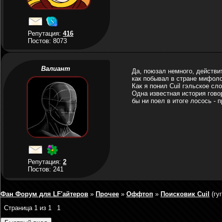
Репутация:
416
Постов: 8073
Валиант
Да, поюзал немного, действит
как побывал в стране мифоло
Как я понил Cuil гэльское сло
Одна известная история гово
бы ни поел в итоге лосось - п
Репутация:
2
Постов: 241
Фан Форум для LF'айтеров
»
Прочее
»
Оффтоп
»
Поисковик Cuil
(гу
Страница
1
из
1
1