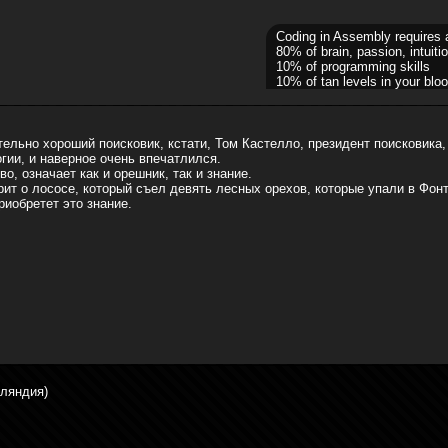
Coding in Assembly requires 
80% of brain, passion, intuitio
10% of programming skills
10% of tan levels in your bloo
ельно хороший поисковик, кстати, Том Кастелло, президент поисковика, 
гии, и наверное очень впечатлился.
во, означает как и орешник, так и знание.
рит о лососе, который съел девять лесных орехов, которые упали в Фон
риобретет это знание.
гляндия)