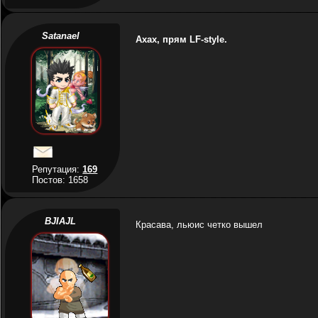
Satanael
Ахах, прям LF-style.
Репутация:
169
Постов: 1658
BJIAJL
Красава, льюис четко вышел