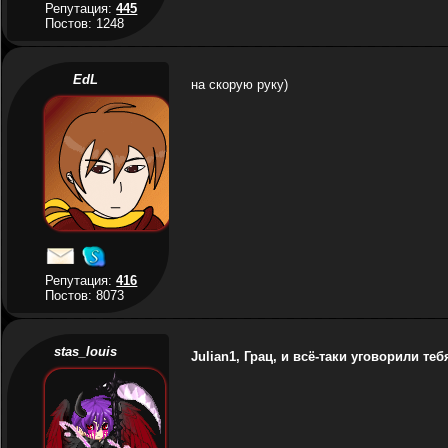
Репутация:
445
Постов: 1248
EdL
на скорую руку)
Репутация:
416
Постов: 8073
stas_louis
Julian1, Грац, и всё-таки уговорили те