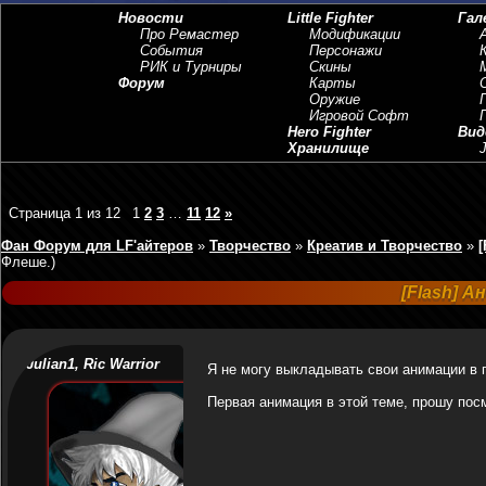
Новости
Little Fighter
Гал
Про Ремастер
Модификации
События
Персонажи
РИК и Турниры
Скины
Форум
Карты
Оружие
Игровой Софт
Hero Fighter
Вид
Хранилище
J
Страница
1
из
12
1
2
3
…
11
12
»
Фан Форум для LF'айтеров
»
Творчество
»
Креатив и Творчество
»
[
Флеше.)
[Flash] А
Julian1, Ric Warrior
Я не могу выкладывать свои анимации в 
Первая анимация в этой теме, прошу пос