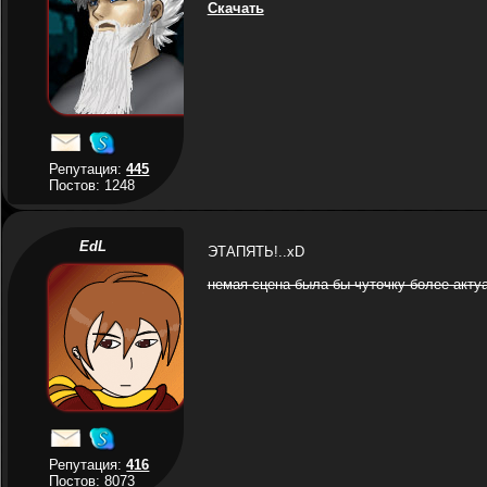
Скачать
Репутация:
445
Постов: 1248
EdL
ЭТАПЯТЬ!..xD
немая сцена была бы чуточку более актуа
Репутация:
416
Постов: 8073