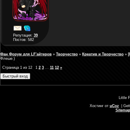
Репутация:
39
Постов: 582
Фан Форум для LF'айтеров
»
Творчество
»
Креатив и Творчество
»
[
Флеше.)
Страница
1
из
12
1
2
3
…
11
12
»
Little 
Хостинг от
uCoz
| Get
Sitema