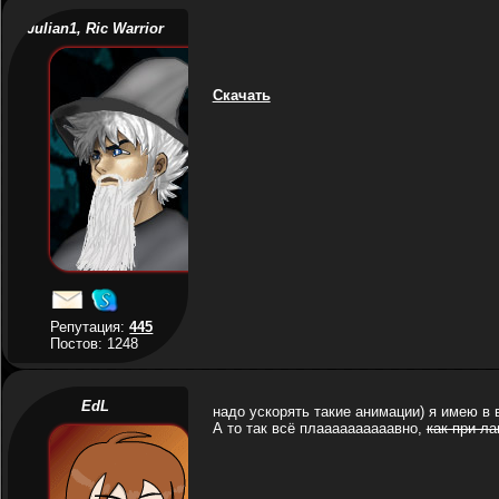
Julian1, Ric Warrior
Скачать
Репутация:
445
Постов: 1248
EdL
надо ускорять такие анимации) я имею в 
А то так всё плаааааааааавно,
как при ла