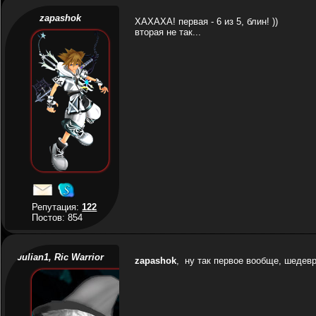
zapashok
ХАХАХА! первая - 6 из 5, блин! ))
вторая не так...
Репутация:
122
Постов: 854
Julian1, Ric Warrior
zapashok
, ну так первое вообще, шедевр