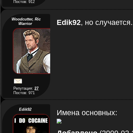
Постов: 912
Woodcutter, Ric
Edik92
, но случается.
Warrior
Репутация:
27
Постов: 971
Edik92
Имена основных: