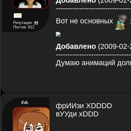
Добавлено
(2009-02-
--------------------------------
Вот не основных
Репутация:
44
Постов: 912
Добавлено
(2009-02-
--------------------------------
Думаю анимаций долг
EdL
фрИИзи XDDDD
вУУди xDDD