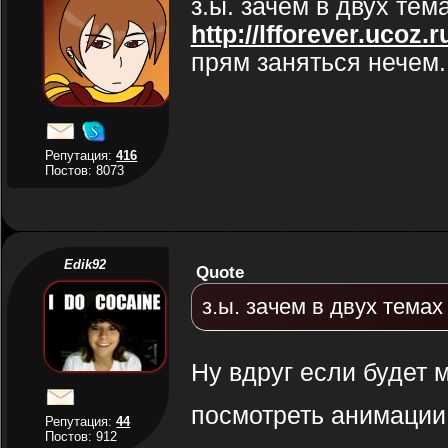
з.ы. зачем в двух тем
http://lfforever.ucoz.
прям заняться нечем.
Репутация:
416
Постов: 8073
Edik92
Quote
з.ы. зачем в двух темах
Ну вдруг если будет 
посмотреть анимации т
Репутация:
44
Постов: 912