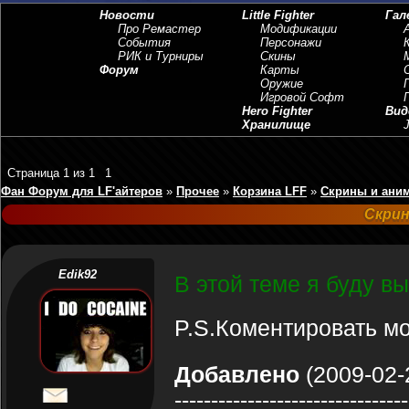
Новости
Little Fighter
Гал
Про Ремастер
Модификации
События
Персонажи
РИК и Турниры
Скины
Форум
Карты
Оружие
Игровой Софт
Hero Fighter
Вид
Хранилище
J
Страница
1
из
1
1
Фан Форум для LF'айтеров
»
Прочее
»
Корзина LFF
»
Скрины и ани
Скрин
Edik92
В этой теме я буду в
P.S.Коментировать м
Добавлено
(2009-02-
--------------------------------