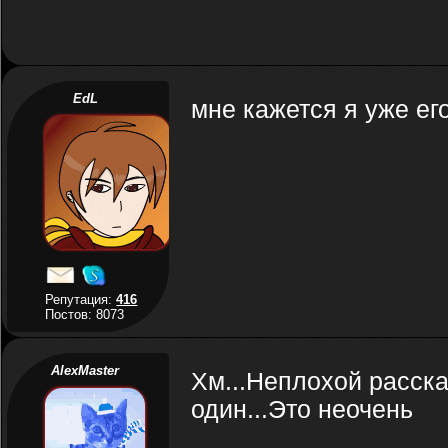
EdL
мне кажется я уже его
Репутация:
416
Постов: 8073
AlexMaster
Хм...Неплохой рассказ
один...Это неочень