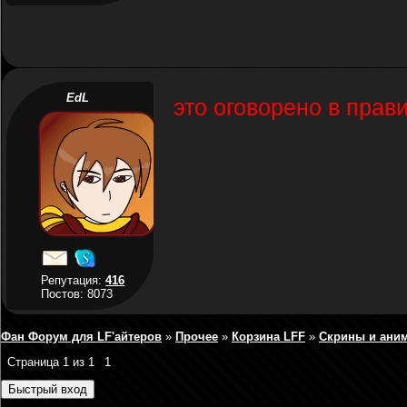
EdL
это оговорено в прав
Репутация:
416
Постов: 8073
Фан Форум для LF'айтеров
»
Прочее
»
Корзина LFF
»
Скрины и ани
Страница
1
из
1
1