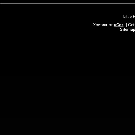
Little 
Хостинг от
uCoz
| Get
Sitema