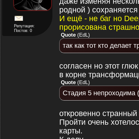
даже изменяя нескол
родной ) сохраняется
И ещё - не баг но Dee
прорисована страшн
Репутация:
Постов: 0
Quote
(
EdL
)
так как тот кто делает
согласен но этот глю
в корне трансформац
Quote
(
EdL
)
Стадия 5 непроходима 
откровенно странный б
Пройти очень хотелос
карты.