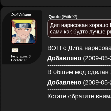
DarkVolcano
Quote
(
Edik92
)
Дип нарисован хорошо.В
сами как будто лучше р
ВОТ! с Дипа нарисовал
Репутация:
3
Добавлено
(2009-05-
Постов: 13
--------------------------------
В общем мод сделан 
Добавлено
(2009-05-
--------------------------------
Кстате обратите вним