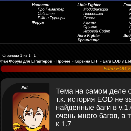
Новости
Little Fighter
Гал
Про Ремастер
Модификации
События
Персонажи
РИК и Турниры
Скины
Форум
Карты
Оружие
Игровой Софт
Hero Fighter
Вид
Хранилище
J
Страница
1
из
1
1
Фан Форум для LF'айтеров
»
Прочее
»
Корзина LFF
»
Баги EOD v.1.6b
Баги EOD v.
EdL
Тема на самом деле 
т.к. история EOD не з
найденные баги в v.1.
очень много багов, а
к 1.7