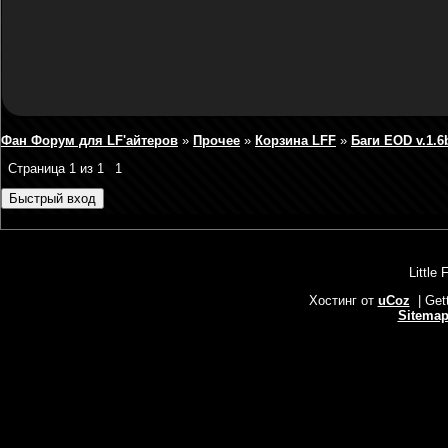
Фан Форум для LF'айтеров
»
Прочее
»
Корзина LFF
»
Баги EOD v.1.6b
Страница
1
из
1
1
Little 
Хостинг от
uCoz
| Get
Sitema