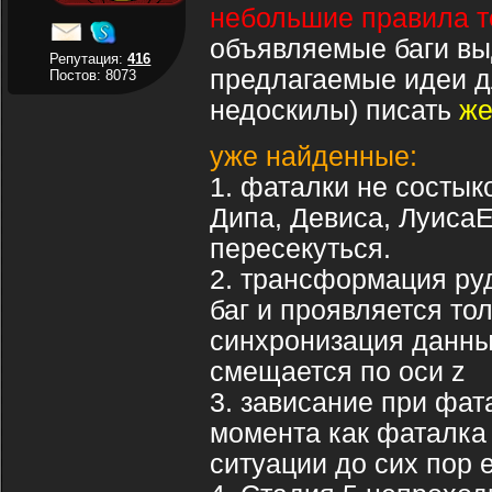
небольшие правила т
объявляемые баги в
Репутация:
416
предлагаемые идеи д
Постов: 8073
недоскилы) писать
ж
уже найденные:
1. фаталки не состы
Дипа, Девиса, ЛуисаЕ
пересекуться.
2. трансформация ру
баг и проявляется тол
синхронизация данных
смещается по оси z
3. зависание при фат
момента как фаталка
ситуации до сих пор 