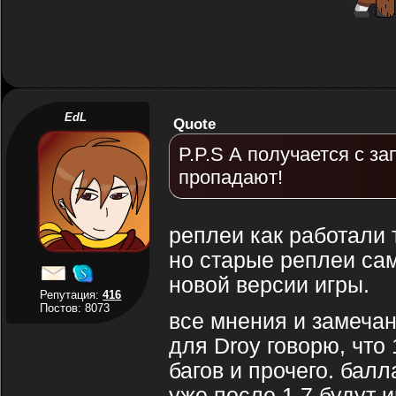
EdL
Quote
P.P.S А получается с з
пропадают!
реплеи как работали т
но старые реплеи сам
новой версии игры.
Репутация:
416
Постов: 8073
все мнения и замечан
для Droy говорю, что
багов и прочего. балл
уже после 1.7 будут 