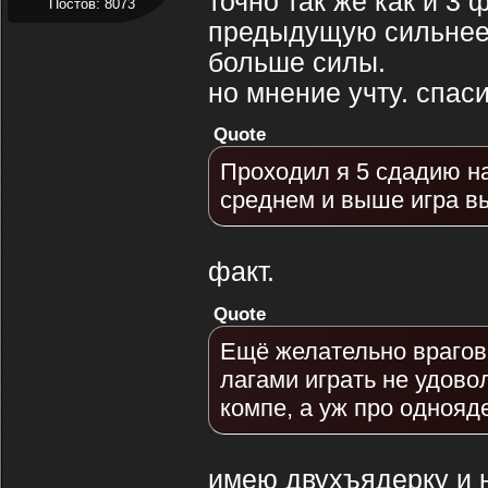
точно так же как и 3
Постов: 8073
предыдущую сильнее,
больше силы.
но мнение учту. спаси
Quote
Проходил я 5 сдадию н
среднем и выше игра в
факт.
Quote
Ещё желательно врагов 
лагами играть не удов
компе, а уж про однояд
имею двухъядерку и 