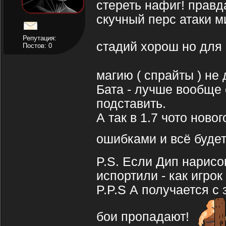
стереть нафиг! правд
скучный перс атаки м
Репутация:
стадий хорош но для
Постов: 0
магию ( спрайты ) не
Бата - лучше вообще 
подставить.
А так в 1.7 чото ново
ошибками и всё будет
P.S. Если Дип нарисов
испортили - как игрок
P.P.S А получается с
бои пропадают!