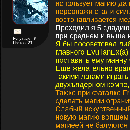
использует магию да и
персонажи стали силь
востонавливается ме
Проходил я 5 сдадию
при среднем и выше 
Репутация:
8
Я бы посоветовал либо
Постов: 29
главного EvulianEx(a)
поставить ему манну
Ещё желательно враго
такими лагами играть
двухъядерном компе,
Также при фаталке Fr
сделать магии ограни
Слабый искуственный
новую магию вопщем т
магиеей не балуются