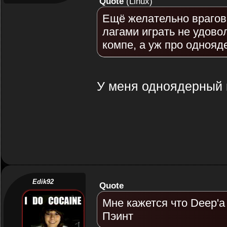
Quote
(
Linux
)
Ещё желательно врагов 
лагами играть не удов
компе, а уж про однояд
У меня одноядерный н
Edik92
Quote
Мне кажется что Deep'а
Пэинт