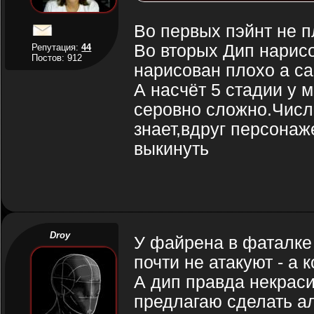
Во первых пэйнт не п
Во вторых Дип нарисо
Репутация:
44
Постов: 912
нарисован плохо а са
А насчёт 5 стадии у 
серовно сложно.Числ
знает,вдруг персонаж
выкинуть
Droy
У файрена в фаталке
почти не атакуют - а 
А дип правда некраси
предлагаю сделать ал