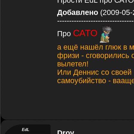
Прости EdL про САТО
Добавлено
(2009-05-
--------------------------------
САТО
Про
а ещё нашёл глюк в 
фризи - сговорились с
вылетел!
Или Деннис со своей 
самоубийство - вааще
EdL
Droy
,