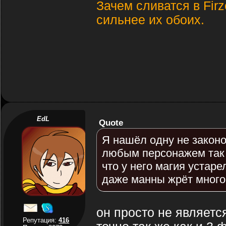
Зачем сливатся в Firz
сильнее их обоих.
EdL
Quote
Я нашёл одну не законо
любым персонажем так к
что у него магия устаре
даже манны жрёт много
он просто не являет
Репутация:
416