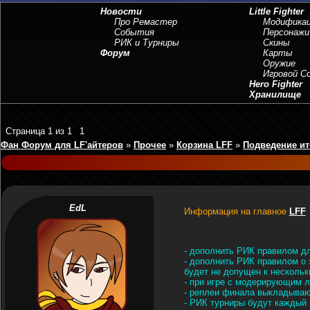
Новости
Little Fighter
Про Ремастер
Модифика
События
Персонажи
РИК и Турниры
Скины
Форум
Карты
Оружие
Игровой 
Hero Fighter
Хранилище
Страница
1
из
1
1
Фан Форум для LF'айтеров
»
Прочее
»
Корзина LFF
»
Подведение ит
EdL
Информация на главное
LFF
- дополнить РИК правилом дл
- дополнить РИК правилом о 
будет не допущен к несколь
- при игре с модерирующим л
- реплеи финала выкладываю
- РИК турниры будут каждый 