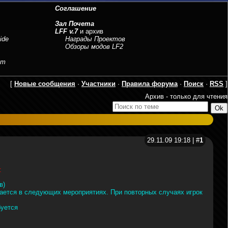
Соглашение
Зал Почета
LFF v.7
и архив
ide
Награды Проектов
Обзоры модов LF2
sm
[
Новые сообщения
·
Участники
·
Правила форума
·
Поиск
·
RSS
]
Архив - только для чтения
29.11.09 19:18 | #
1
:
в)
вается в следующих мероприятиях. При повторных случаях игрок
буется