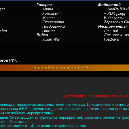
Галерея
Модострой
ции
Арты
+ NeoRa
[Hex]
Комиксы
+ PDK
[Eng]
Memes
Видеоуроки
Скриншоты
Zapashok's Gu
Поздравляхи
Инструменты
Софт
Прочее
Для .dat
Видео
Для .exe & .a
Julian War
Графика
огов РИК
Подведение итогов РИК
будут приняты следующие изменения
я неадаптированных пользователей (не меньше 15 комментов или посто
замечании в БР в случае ухода с мероприятия после его начала (учиты
ким ближайшим мероприятиям)
ицом (отвечающим за турнирное мероприятие), высылать реплеи не тре
тся обязательно
раз называться 1-4 , изменяться будет лишь год