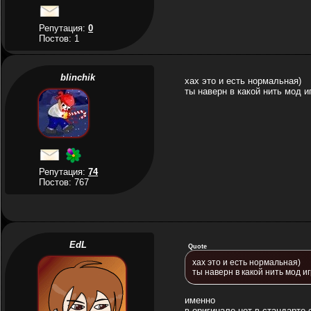
Репутация:
0
Постов: 1
blinchik
хах это и есть нормальная)
ты наверн в какой нить мод 
Репутация:
74
Постов: 767
EdL
Quote
хах это и есть нормальная)
ты наверн в какой нить мод и
именно
в оригинале нет в стандарте