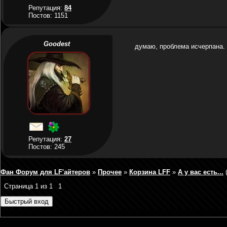
Репутация:
84
Постов: 1151
Goodest
думаю, проблема исчерпана.
Репутация:
27
Постов: 245
Фан Форум для LF'айтеров
»
Прочее
»
Корзина LFF
»
А у вас есть...
Страница
1
из
1
1