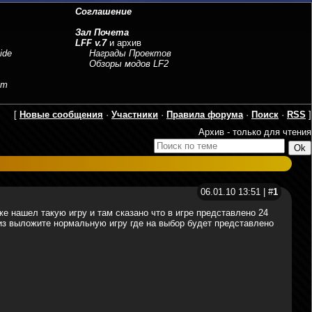
Соглашение
Зал Почета
LFF v.7
и архив
ide
Награды Проектов
Обзоры модов LF2
sm
[
Новые сообщения
·
Участники
·
Правила форума
·
Поиск
·
RSS
]
Архив - только для чтения
06.01.10 13:51 | #
1
же нашел такую игру и там сказано что в игре представлено 24
плиз выложите нормальную игру где на выбор будет представлено