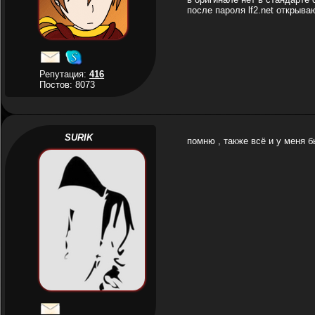
после пароля lf2.net открыва
Репутация:
416
Постов: 8073
SURIK
помню , также всё и у меня б