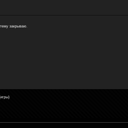
 тему закрываю.
(игры)