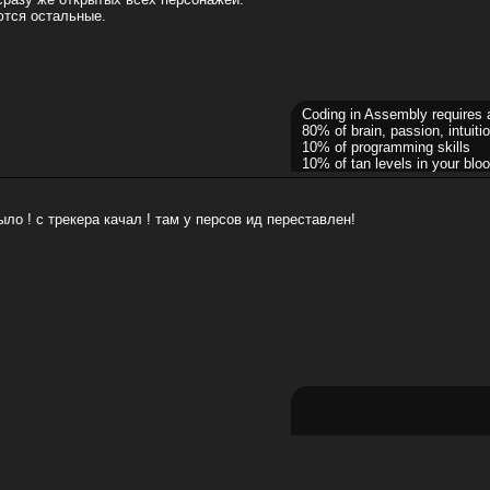
ются остальные.
Coding in Assembly requires 
80% of brain, passion, intuitio
10% of programming skills
10% of tan levels in your bloo
ыло ! с трекера качал ! там у персов ид переставлен!