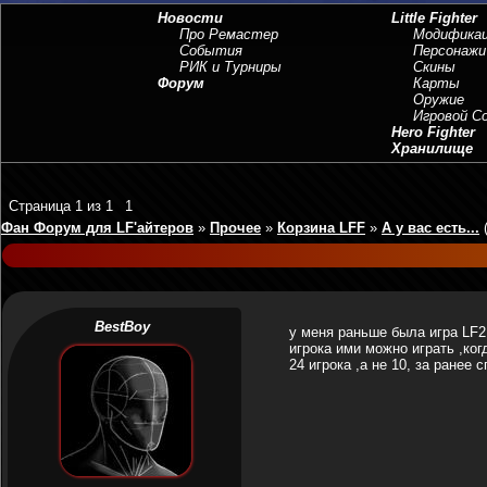
Новости
Little Fighter
Про Ремастер
Модифика
События
Персонажи
РИК и Турниры
Скины
Форум
Карты
Оружие
Игровой 
Hero Fighter
Хранилище
Страница
1
из
1
1
Фан Форум для LF'айтеров
»
Прочее
»
Корзина LFF
»
А у вас есть...
BestBoy
у меня раньше была игра LF2 
игрока ими можно играть ,ког
24 игрока ,а не 10, за ранее сп