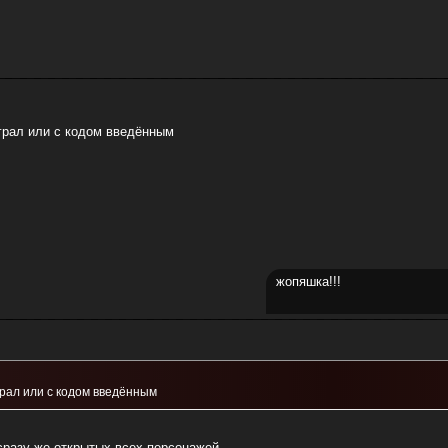
играл или с кодом введённым
жопяшка!!!
грал или с кодом введённым
 сразу же открытых всех персонажей.