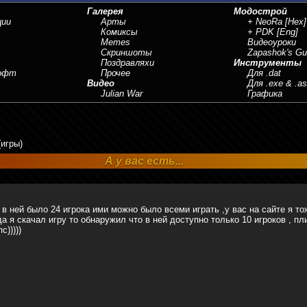
Галерея
Модострой
ции
Арты
+ NeoRa
[Hex]
Комиксы
+ PDK
[Eng]
Memes
Видеоуроки
Скриншоты
Zapashok's Gu
Поздравляхи
Инструменты
Софт
Прочее
Для .dat
Видео
Для .exe & .a
Julian War
Графика
(игры)
А у вас есть...
в ней было 24 игрока ими можно было всеми играть ,у вас на сайте я то
да я скачал игру то обнаружил что в ней доступно только 10 игроков , 
с)))))