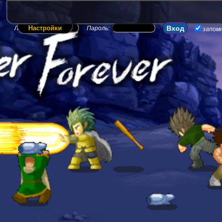
Настройки
Логин:
Пароль:
запом