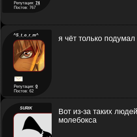
Репутация:
74
Постов: 767
^S_t_o_r_m^
я чёт только подумал
Репутация:
0
Постов: 62
SURIK
Вот из-за таких люд
молебокса