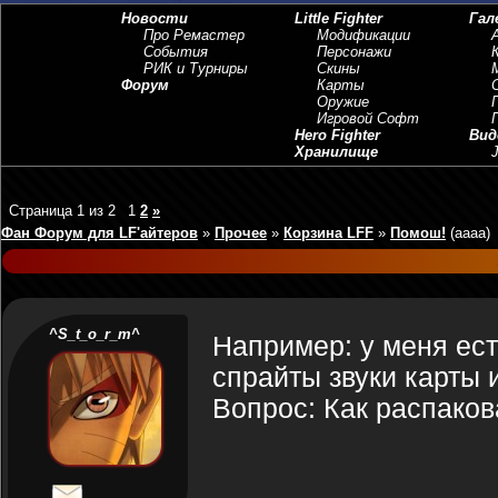
Новости
Little Fighter
Гал
Про Ремастер
Модификации
События
Персонажи
РИК и Турниры
Скины
Форум
Карты
Оружие
Игровой Софт
Hero Fighter
Вид
Хранилище
J
Страница
1
из
2
1
2
»
Фан Форум для LF'айтеров
»
Прочее
»
Корзина LFF
»
Помош!
(аааа)
^S_t_o_r_m^
Например: у меня ест
спрайты звуки карты и
Вопрос: Как распакова