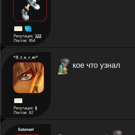
Репутация:
122
Постов: 854
^S_t_o_r_m^
кое что узнал
Репутация:
0
Постов: 62
Satanael