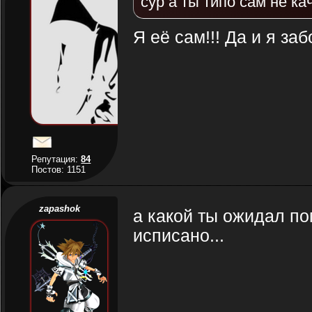
сур а ты типо сам не к
Я её сам!!! Да и я з
Репутация:
84
Постов: 1151
zapashok
а какой ты ожидал п
исписано...