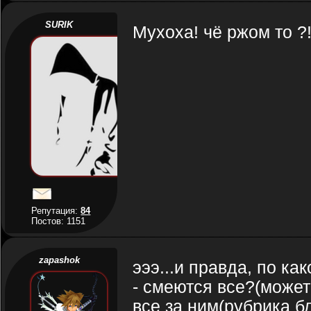
SURIK
Мухоха! чё ржом то ?
Репутация:
84
Постов: 1151
zapashok
эээ...и правда, по к
- смеются все?(может 
все за ним(рубрика бл