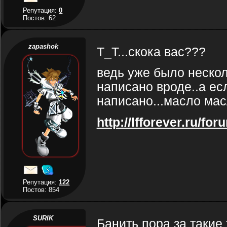
Репутация:
0
Постов: 62
zapashok
Т_Т...скока вас???
ведь уже было нескол
написано вроде..а есл
написано...масло мас
http://lfforever.ru/fo
Репутация:
122
Постов: 854
SURIK
Банить пора за такие