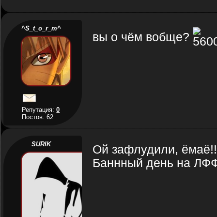
^S_t_o_r_m^
вы о чём вобще?
Репутация:
0
Постов: 62
SURIK
Ой зафлудили, ёмаё!!
Баннный день на ЛФФ)