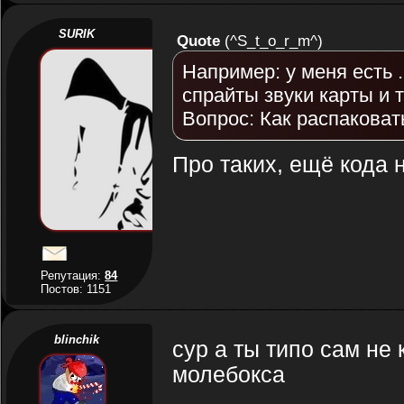
SURIK
Quote
(
^S_t_o_r_m^
)
Например: у меня есть 
спрайты звуки карты и т
Вопрос: Как распаковать
Про таких, ещё кода 
Репутация:
84
Постов: 1151
blinchik
сур а ты типо сам не
молебокса