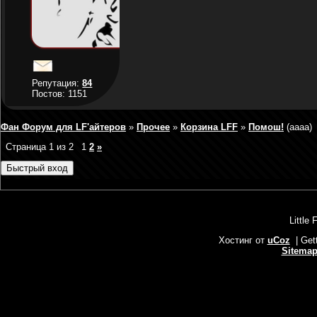
Репутация:
84
Постов: 1151
Фан Форум для LF'айтеров
»
Прочее
»
Корзина LFF
»
Помош!
(аааа)
Страница
1
из
2
1
2
»
Little 
Хостинг от
uCoz
| Get
Sitema