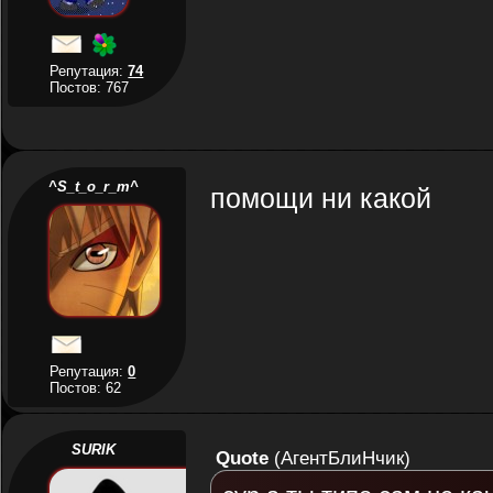
Репутация:
74
Постов: 767
^S_t_o_r_m^
помощи ни какой
Репутация:
0
Постов: 62
SURIK
Quote
(
АгентБлиНчик
)