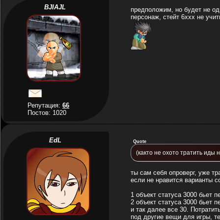
BJIAJL
предположим, но будет не од
персонаж, стейт 6ххх не учи
Репутация:
66
Постов: 1020
EdL
Quote
(както не охото тратить иды
ты сам себя опроверг, уже тр
если не нравится варианты со
1 объект статуса 3000 бьет 
2 объект статуса 3000 бьет 
и так далее все 30. Потратит
под другие вещи для игры, т