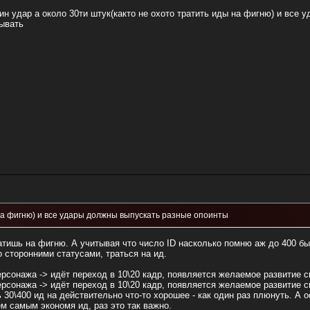
ин удар а около 30ти штук(както не охото тратить иды на фигню) и все
тывать
 на фигню) и все удары должны выпускать разные опоинты
атишь на фигню. А учитывая что число ID насколько помню аж до 400 бы
 сторонними статусами, траться на ид.
персонажа -> идёт переход в 10\20 кадр, появляется желаемое развитие 
персонажа -> идёт переход в 10\20 кадр, появляется желаемое развитие 
ь 30\400 ид на действительно что-то хорошее - как один раз плюнуть. 
ем самым экономя ид, раз это так важно.