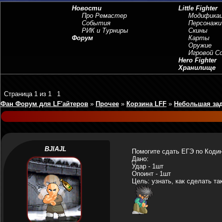
Новости
Little Fighter
Про Ремастер
Модифика
События
Персонажи
РИК и Турниры
Скины
Форум
Карты
Оружие
Игровой 
Hero Fighter
Хранилище
Страница
1
из
1
1
Фан Форум для LF'айтеров
»
Прочее
»
Корзина LFF
»
Небольшая за
BJIAJL
Помогите сдать ЕГЭ по Кодинг
Дано:
Удар - 1шт
Опоинт - 1шт
Цель: узнать, как сделать та