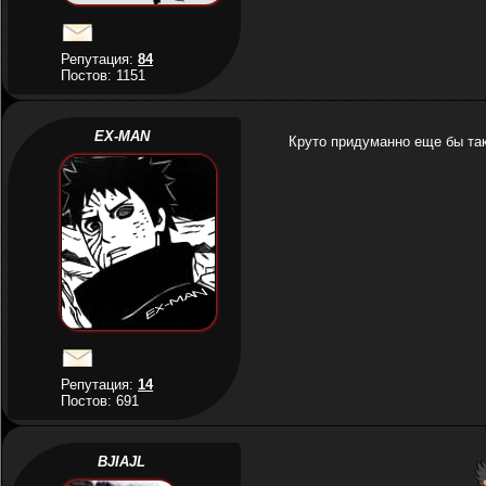
Репутация:
84
Постов: 1151
EX-MAN
Круто придуманно еще бы так
Репутация:
14
Постов: 691
BJIAJL