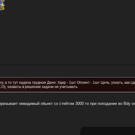
у, а то тут задача трудная Дано: Удар - 1шт Опоинт - 1шт Цель: узнать, как 
К.О), захваты в решении задачи не учитывать
ризывает невидимый обьект со стейтом 3000 то при поподание во Bdy он