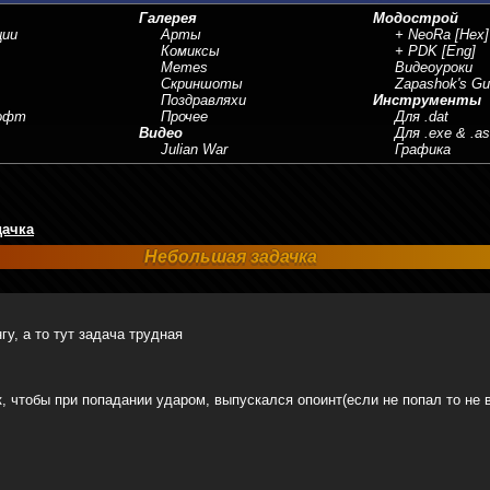
Галерея
Модострой
ции
Арты
+ NeoRa
[Hex]
Комиксы
+ PDK
[Eng]
Memes
Видеоуроки
Скриншоты
Zapashok's Gu
Поздравляхи
Инструменты
Софт
Прочее
Для .dat
Видео
Для .exe & .a
Julian War
Графика
дачка
Небольшая задачка
у, а то тут задача трудная
к, чтобы при попадании ударом, выпускался опоинт(если не попал то не 