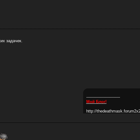
их задачек.
---------------------------
Мой Блог!
http://thedeathmask.forum2x2