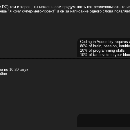
 DC) тем и хорош, ты можешь сам придумывать как реализовывать те и
жешь "я хочу супер-мего-проект" и он за написание одного слова появляет
Coding in Assembly requires 
80% of brain, passion, intuitio
10% of programming skills
10% of tan levels in your bloo
в по 10-20 штук
ойно