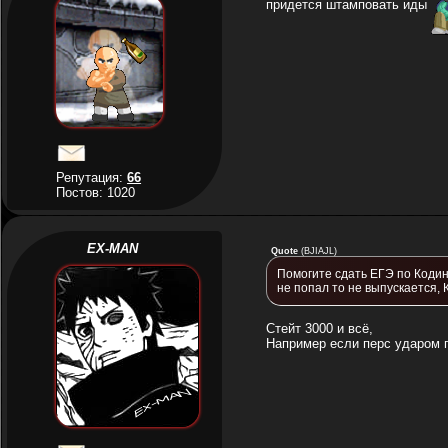
придется штамповать иды
Репутация:
66
Постов: 1020
EX-MAN
Quote
(
BJIAJL
)
Помогите сдать ЕГЭ по Кодинг
не попал то не выпускается, 
Стейт 3000 и всё,
Например если перс ударом п