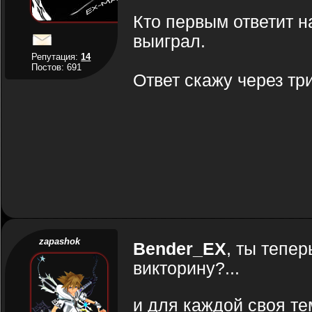
Кто первым ответит на
выиграл.
Репутация:
14
Постов: 691
Ответ скажу через три
zapashok
Bender_EX
, ты тепе
викторину?...
и для каждой своя т