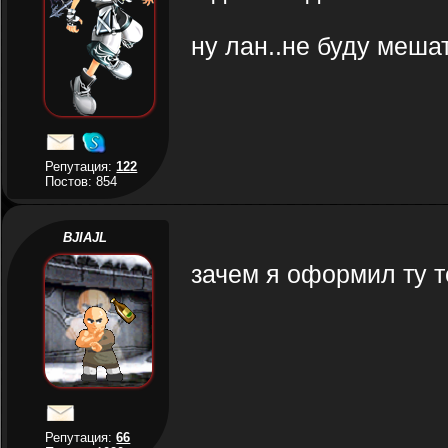
ну лан..не буду мешат
Репутация:
122
Постов: 854
BJIAJL
зачем я оформил ту т
Репутация:
66