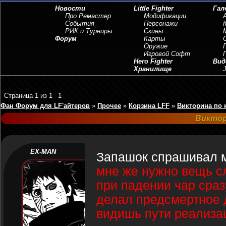
Новости
Little Fighter
Гал
Про Ремастер
Модификации
События
Персонажи
РИК и Турниры
Скины
Форум
Карты
Оружие
Игровой Софт
Hero Fighter
Вид
Хранилище
J
Страница
1
из
1
1
Фан Форум для LF'айтеров
»
Прочее
»
Корзина LFF
»
Викторина по 
Виктор
EX-MAN
Запашок спрашивал 
мне же нужно вещь с
при падении чар сразу
делал предсмертное д
видишь пути реализа