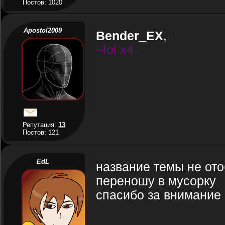
Постов: 1020
Apostol2009
Bender_EX
,
~lol x4.
Репутация:
13
Постов: 121
EdL
название темы не ото
переношу в мусорку
спасибо за внимание