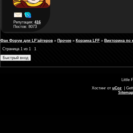
Репутация:
416
Постов: 8073
Фан Форум для LF'айтеров
»
Прочее
»
Корзина LFF
»
Викторина по 
Страница
1
из
1
1
Little 
Хостинг от
uCoz
| Get
Sitema