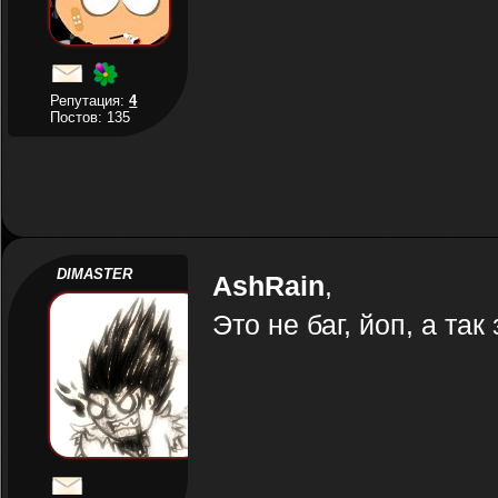
Репутация:
4
Постов: 135
DIMASTER
AshRain
,
Это не баг, йоп, а та