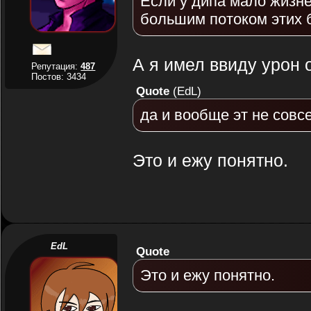
Если у дипа мало жизне
большим потоком этих б
А я имел ввиду урон 
Репутация:
487
Постов: 3434
Quote
(
EdL
)
да и вообще эт не совс
Это и ежу понятно.
EdL
Quote
Это и ежу понятно.