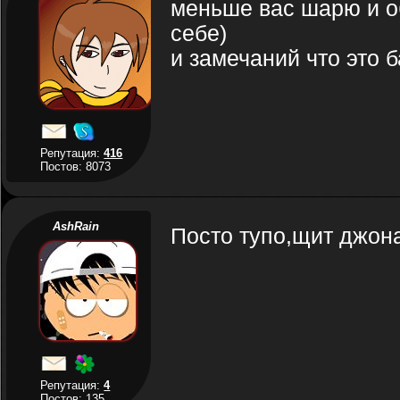
меньше вас шарю и об
себе)
и замечаний что это б
Репутация:
416
Постов: 8073
AshRain
Посто тупо,щит джона 
Репутация:
4
Постов: 135