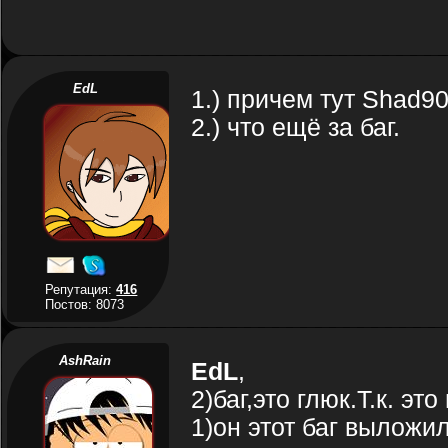
EdL
1.) причем тут Shad9
2.) что ещё за баг.
Репутация:
416
Постов: 8073
AshRain
EdL
,
2)баг,это глюк.Т.к. э
1)он этот баг выложил