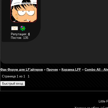
Репутация:
4
Постов: 135
Фан Форум для LF'айтеров
»
Прочее
»
Корзина LFF
»
Combo All - Al
Страница
1
из
1
1
Little 