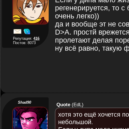
регенерируется, то с
очень легко))
да и вообще эт не со
D>A. простй врежется 
Репутация:
416
пролетают делая поре
Постов: 8073
ну всё равно, такую 
Shad90
Quote
(
EdL
)
хотя это ещё хочется п
небольшой.