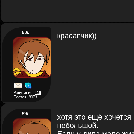
EdL
красавчик))
Репутация:
416
Постов: 8073
EdL
хотя это ещё хочется
небольшой.
Если у дипа мало жиз