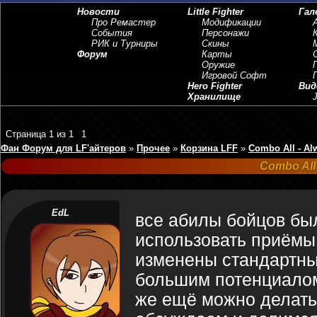
Новости
Little Fighter
Гал
Про Ремастер
Модификации
События
Персонажи
РИК и Турниры
Скины
Форум
Карты
Оружие
Игровой Софт
Hero Fighter
Вид
Хранилище
J
Страница
1
из
1
1
Фан Форум для LF'айтеров
»
Прочее
»
Корзина LFF
»
Combo All - Al
Combo All 
EdL
все абилы бойцов был
использовать приёмы 
изменены стандартны
большим потенциалом
же ещё можно делать 