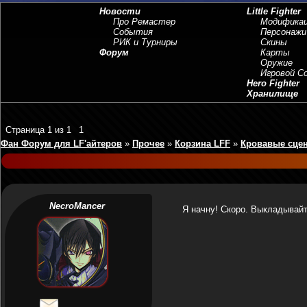
Новости
Little Fighter
Про Ремастер
Модифика
События
Персонажи
РИК и Турниры
Скины
Форум
Карты
Оружие
Игровой 
Hero Fighter
Хранилище
Страница
1
из
1
1
Фан Форум для LF'айтеров
»
Прочее
»
Корзина LFF
»
Кровавые сце
NecroMancer
Я начну! Скоро. Выкладывайт