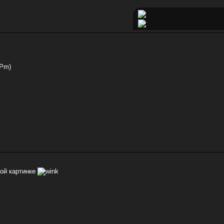
 Pm)
той картинке