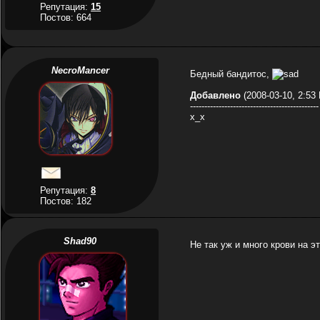
Репутация:
15
Постов: 664
NecroMancer
Бедный бандитос,
Добавлено
(2008-03-10, 2:53
---------------------------------------------
x_x
Репутация:
8
Постов: 182
Shad90
Не так уж и много крови на э