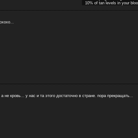
10% of tan levels in your bloo
охохо...
 а не кровь... у нас и та этого достаточно в стране. пора прекращать...