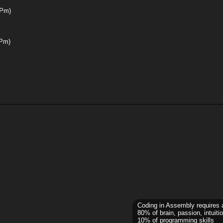
 Pm)
 Pm)
Coding in Assembly requires 
80% of brain, passion, intuitio
10% of programming skills