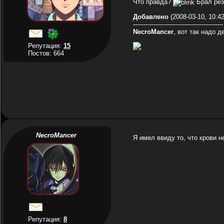
Что правда?
Брал рез
Добавлено
(2008-03-10, 10:4
---------------------------------------------
NecroMancer
, вот так надо д
Репутация:
15
Постов: 664
NecroMancer
Я имел ввиду то, что крови н
Репутация:
8