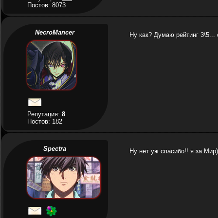
Постов: 8073
NecroMancer
Ну как? Думаю рейтинг 3\5... 
Репутация:
8
Постов: 182
Spectra
Ну нет уж спасибо!! я за Мир)