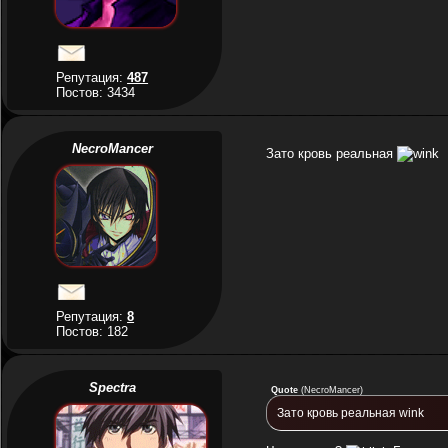
Репутация:
487
Постов: 3434
NecroMancer
Зато кровь реальная
Репутация:
8
Постов: 182
Spectra
Quote
(
NecroMancer
)
Зато кровь реальная wink