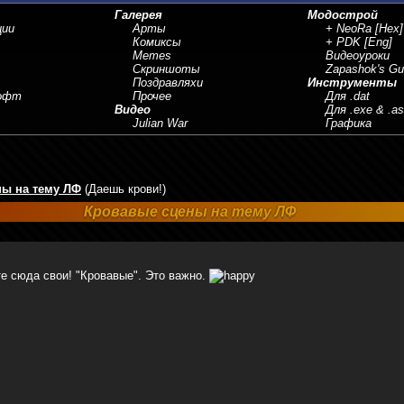
Галерея
Модострой
ции
Арты
+ NeoRa
[Hex]
Комиксы
+ PDK
[Eng]
Memes
Видеоуроки
Скриншоты
Zapashok's Gu
Поздравляхи
Инструменты
Софт
Прочее
Для .dat
Видео
Для .exe & .a
Julian War
Графика
ны на тему ЛФ
(Даешь крови!)
Кровавые сцены на тему ЛФ
е сюда свои! "Кровавые". Это важно.