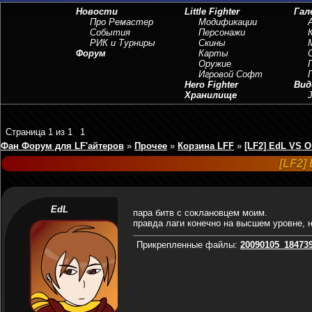
Новости
Little Fighter
Гал
Про Ремастер
Модификации
События
Персонажи
РИК и Турниры
Скины
Форум
Карты
Оружие
Игровой Софт
Hero Fighter
Вид
Хранилище
J
Страница
1
из
1
1
Фан Форум для LF'айтеров
»
Прочее
»
Корзина LFF
»
[LF2] EdL VS 
[LF2]
EdL
пара битв с соклановцем моим.
правда лаги конечно на высшем уровне, н
Прикрепленные файлы:
20090105_184739.