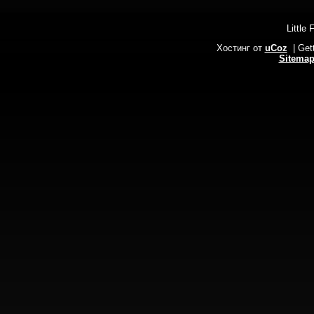
Little 
Хостинг от
uCoz
| Get
Sitema