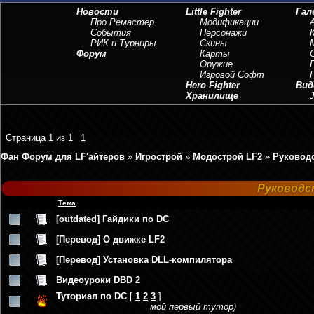
Новости
Little Fighter
Гал
Про Ремастер
Модификации
События
Персонажи
РИК и Турниры
Скины
Форум
Карты
Оружие
Игровой Софт
Hero Fighter
Вид
Хранилище
J
Страница
1
из
1
1
Фан Форум для LF'айтеров
»
Игрострой
»
Модострой LF2
»
Руководс
Руководс
Тема
[outdated] Гайдики по DC
[Перевод] О движке LF2
[Перевод] Установка DLL-компилятора
Видеоуроки DBD 2
Туториал по DC
[
1
2
3
]
мой первый тутор)