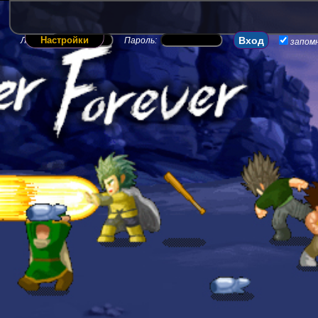
Настройки
Логин:
Пароль:
запом