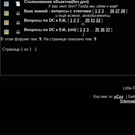
Столкновение объектов(без длл)
У вас нет длл? Тогда мы идем к вам!
База знаний - вопросы с ответами
[
1
2
3
…
26
27
28
]
и ещё всякое, аплодисменты
Вопросы по DC к EdL
[
1
2
3
…
20
21
22
]
^^
Вопросы по DC к EdL (old)
[
1
2
3
…
35
36
37
]
:)
В этом форуме тем:
9
. На странице показано тем:
9
.
Страница
1
из
1
1
Little 
Хостинг от
uCoz
| Get
Sitema