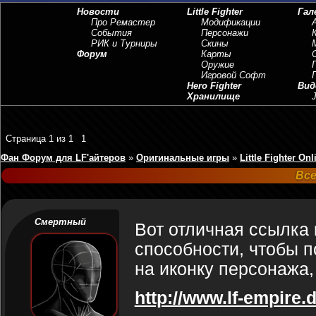
Новости
Little Fighter
Гал
Про Ремастер
Модификации
События
Персонажи
РИК и Турниры
Скины
Форум
Карты
Оружие
Игровой Софт
Hero Fighter
Вид
Хранилище
J
Страница
1
из
1
1
Фан Форум для LF'айтеров
»
Оригинальные игры
»
Little Fighter Onl
Все
Смертный
Вот отличная ссылка 
способности, чтобы п
на иконку персонажа,
http://www.lf-empire.