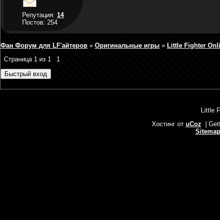
Репутация:
14
Постов: 254
Фан Форум для LF'айтеров
»
Оригинальные игры
»
Little Fighter Onl
Страница
1
из
1
1
Little 
Хостинг от
uCoz
| Get
Sitema