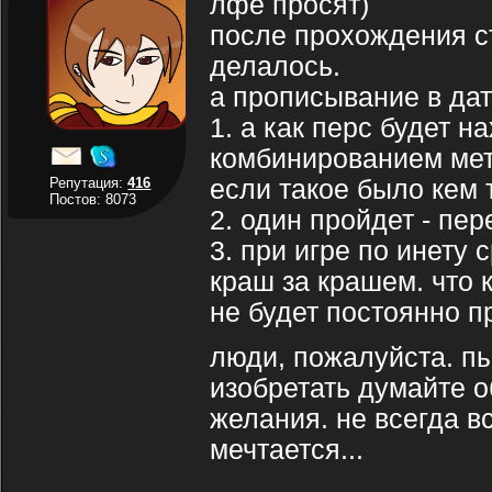
лфе просят)
после прохождения ст
делалось.
а прописывание в дата
1. а как перс будет н
комбинированием мет
Репутация:
416
если такое было кем 
Постов: 8073
2. один пройдет - пер
3. при игре по инету 
краш за крашем. что к
не будет постоянно п
люди, пожалуйста. пы
изобретать думайте о
желания. не всегда в
мечтается...