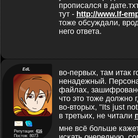
прописался в дате.тх
тут -
http://www.lf-em
тоже обсуждали, врод
него ответа.
EdL
во-первых, там итак 
ненадежный. Персона
файлах, зашифрован
что это тоже должно г
во-вторых, "Its just not
в третьих, не читали
мне всё больше кажет
Репутация:
416
искать очередную, с
Постов: 8073