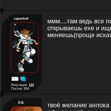
zapashok
ммм....там ведь все п
открываешь exe и ище
меняешь(проще искать
Репутация:
122
Постов: 854
EdL
твоё желание анлока