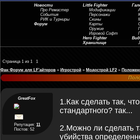
Новости
Little Fighter
Гал
Про Ремастер
Модификации
События
Персонажи
РИК и Турниры
Скины
Форум
Карты
Оружие
Игровой Софт
Hero Fighter
Вид
Хранилище
J
Страница
1
из
1
1
Фан Форум для LF'айтеров
»
Игрострой
»
Модострой LF2
»
Положен
Пол
GreatFox
1.Как сделать так, ч
стандартного? так...
Репутация:
11
2.Можно ли сделать т
Постов: 52
убийства определенно