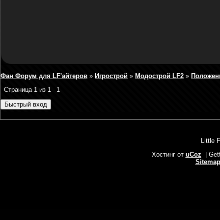
Фан Форум для LF'айтеров
»
Игрострой
»
Модострой LF2
»
Положен
Страница
1
из
1
1
Little 
Хостинг от
uCoz
| Get
Sitema