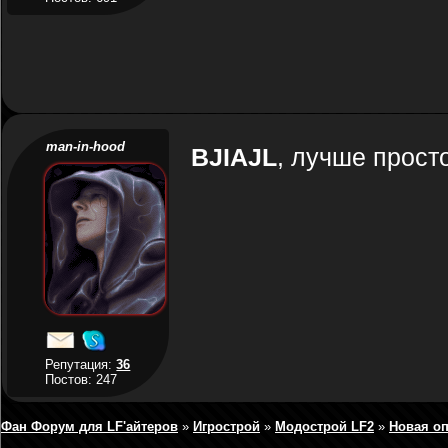
man-in-hood
BJIAJL
, лучше просто
Репутация:
36
Постов: 247
Фан Форум для LF'айтеров
»
Игрострой
»
Модострой LF2
»
Новая оп