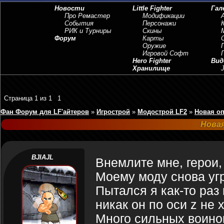
Новости
Little Fighter
Гал
Про Ремастер
Модификации
События
Персонажи
РИК и Турниры
Скины
Форум
Карты
Оружие
Игровой Софт
Hero Fighter
Вид
Хранилище
J
Страница
1
из
1
1
Фан Форум для LF'айтеров
»
Игрострой
»
Модострой LF2
»
Новая оп
Нова
BJIAJL
Внемлите мне, герои,
Моему моду снова угр
Пытался я как-то раз
никак он по оси z не
Много сильных воинов