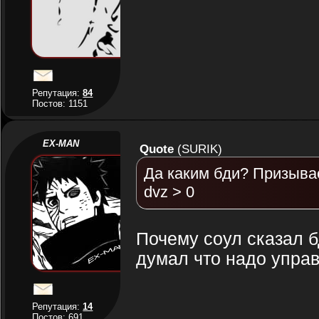
Репутация:
84
Постов: 1151
EX-MAN
Quote
(
SURIK
)
Да каким бди? Призыва
dvz > 0
Почему соул сказал б
думал что надо управ
Репутация:
14
Постов: 691