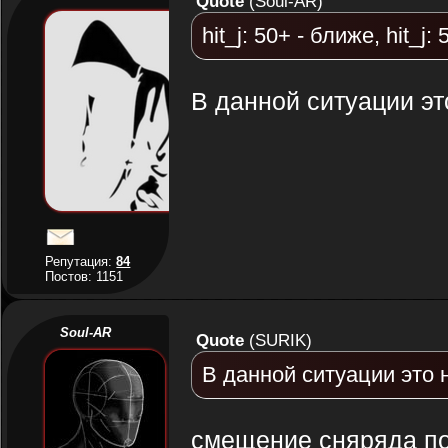
Quote
(
Soul-AR
)
hit_j: 50+ - ближе, hit_j
В данной ситуации эт
Репутация:
84
Постов: 1151
Soul-AR
Quote
(
SURIK
)
В данной ситуации это 
смещение сняряда по о