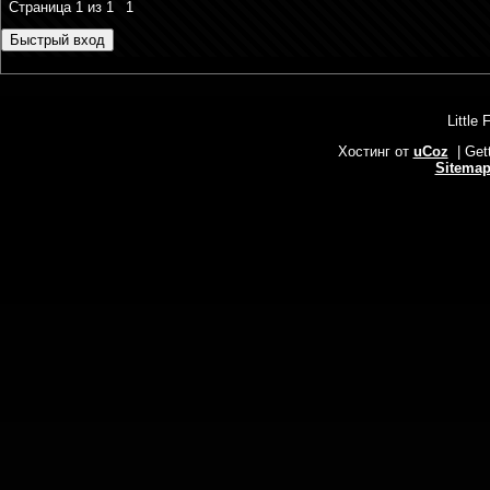
Страница
1
из
1
1
Little 
Хостинг от
uCoz
| Get
Sitema