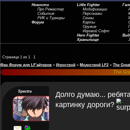
Новости
Little Fighter
Гал
Про Ремастер
Модификации
События
Персонажи
РИК и Турниры
Скины
Форум
Карты
Оружие
Игровой Софт
Hero Fighter
Вид
Хранилище
J
Страница
1
из
1
1
Фан Форум для LF'айтеров
»
Игрострой
»
Модострой LF2
»
The Great
The Gre
Spectra
Долго думаю... ребят
картинку дороги?