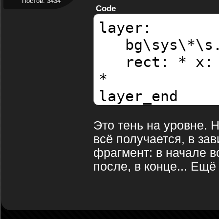
Постов: 3434
Code
layer:
bg\sys\*\s.
rect: * x: 
*
layer_end
Это тень на уровне. 
всё получается, в зав
фрагмент: в начале в
после, в конце... Ещё