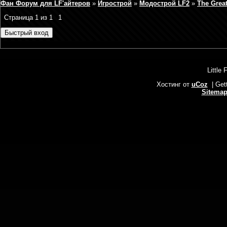
Фан Форум для LF'айтеров
»
Игрострой
»
Модострой LF2
»
The Great
Страница
1
из
1
1
Little 
Хостинг от
uCoz
| Get
Sitema