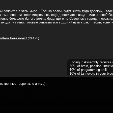
ай появится в этом мире... Только волки будут знать туда дорогу», - гл
блема: все эти звери истреблены ещё двести лет назад... или не все? Ох
ление большого белого волка, бродящего по Северному городу, пережи
одят из тени, готовые отправиться в долгий путь к раю... если, конечн
sRain.torre.noext
(45.4 Kb)
Coding in Assembly requires 
80% of brain, passion, intuitio
10% of programming skills
10% of tan levels in your bloo
чественные торренты с аниме)