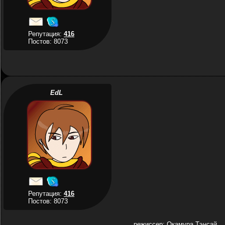
Репутация:
416
Постов: 8073
EdL
Репутация:
416
Постов: 8073
режиссер: Окамура Тэнсай