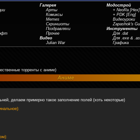
Галерея
Модострой
ции
Арты
+ NeoRa
[Hex]
Комиксы
+ PDK
[Eng]
Memes
Видеоуроки
Скриншоты
Zapashok's Gu
Поздравляхи
Инструменты
Софт
Прочее
Для .dat
Видео
Для .exe & .a
Julian War
Графика
чественные торренты с аниме)
Аниме
ней, делаем примерно такое заполнение полей (хоть некоторые)
инальное):
ом):