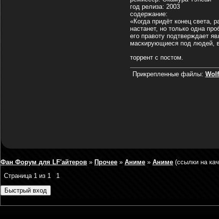
год релиза: 2003
содержание:
«Когда придёт конец света, р
настанет, но только одна про
его правоту подтверждает яв
маскирующиеся под людей, вых
торрент с постом.
Прикрепленные файлы:
Wolf
Фан Форум для LF'айтеров
»
Прочее
»
Аниме
»
Аниме
(ссылки на ка
Страница
1
из
1
1