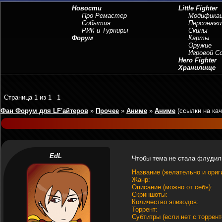
Новости
Little Fighter
Про Ремастер
Модифика
События
Персонажи
РИК и Турниры
Скины
Форум
Карты
Оружие
Игровой 
Hero Fighter
Хранилище
Страница
1
из
1
1
Фан Форум для LF'айтеров
»
Прочее
»
Аниме
»
Аниме
(ссылки на ка
EdL
Чтобы тема не стала флудиль
Название (желательно и ориг
Жанр:
Описание (можно от себя):
Скриншоты:
Количество эпизодов:
Торрент:
Субтитры (если нет с торрент