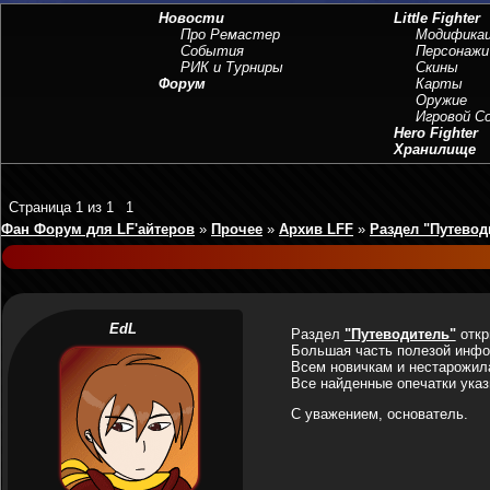
Новости
Little Fighter
Про Ремастер
Модифика
События
Персонажи
РИК и Турниры
Скины
Форум
Карты
Оружие
Игровой 
Hero Fighter
Хранилище
Страница
1
из
1
1
Фан Форум для LF'айтеров
»
Прочее
»
Архив LFF
»
Раздел "Путевод
EdL
Раздел
"Путеводитель"
откр
Большая часть полезой инфо
Всем новичкам и нестарожила
Все найденные опечатки ука
С уважением, основатель.