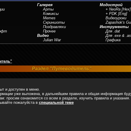
Галерея
Модострой
ции
Арты
+ NeoRa
[Hex]
Комиксы
+ PDK
[Eng]
Memes
Видеоуроки
Скриншоты
Zapashok's Gu
Поздравляхи
Инструменты
Софт
Прочее
Для .dat
Видео
Для .exe & .a
Julian War
Графика
итель"
Раздел "Путеводитель"
ыт и доступен в меню.
рмации уже выложена, в дальнейшем правила и общая информация буду
м: просим ознакомится со всем в разделе, изучить правила и указания.
зывайте пожалуйста в
специальной теме