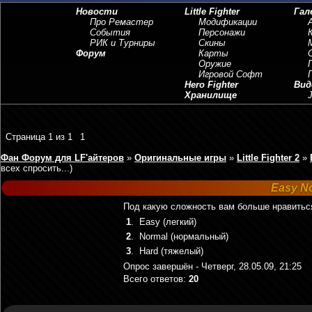
Новости
Little Fighter
Гал
Про Ремастер
Модификации
События
Персонажи
РИК и Турниры
Скины
Форум
Карты
Оружие
Игровой Софт
Hero Fighter
Вид
Хранилище
J
Страница
1
из
1
1
Фан Форум для LF'айтеров
»
Оригинальные игры
»
Little Fighter 2
»
всех спросить...)
Easy N
Под какую сложность вам больше нравиться и
1
.
Easy (легкий)
2
.
Normal (нормальный)
3
.
Hard (тяжелый)
Опрос завершён - Четверг, 28.05.09, 21:25
Всего ответов:
20