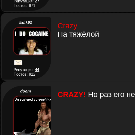
Репутация:
27
Постов: 971
Edik92
Crazy
На тяжёлой
Репутация:
44
Постов: 912
doom
СRAZY!
Но раз его не