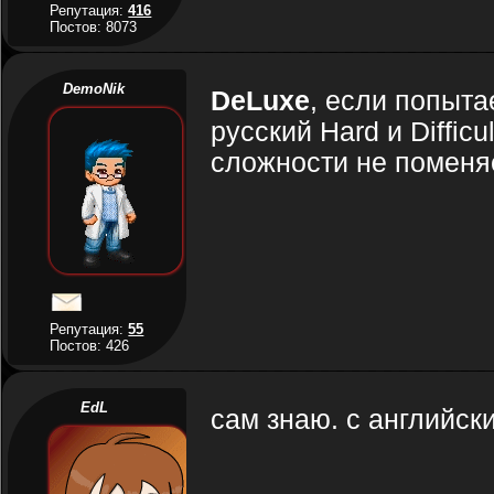
Репутация:
416
Постов: 8073
DemoNik
DeLuxe
, если попыта
русский Hard и Diffic
сложности не поменя
Репутация:
55
Постов: 426
EdL
сам знаю. с английск