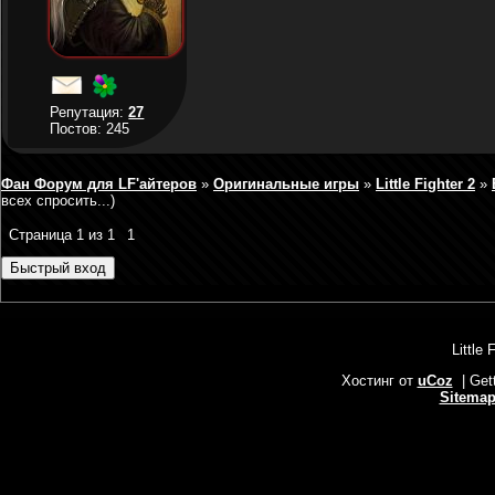
Репутация:
27
Постов: 245
Фан Форум для LF'айтеров
»
Оригинальные игры
»
Little Fighter 2
»
всех спросить...)
Страница
1
из
1
1
Little 
Хостинг от
uCoz
| Get
Sitema