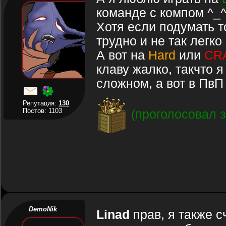
команде с компом ^_
Хотя если подумать т
трудно и не так легко
А вот на
Hard
или
СR
клаву жалко, такчто я
сложном, а вот в ПвП
Репутация:
130
Постов: 1103
(проголосовал з
DemoNik
Linad
прав, я также с