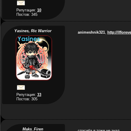
Репутация:
10
Постов: 345
Yasines, Ric Warrior
animeshnik321
,
http://lffore
Репутация:
33
Постов: 305
Maks_Firen
спасиба я тоже не знал