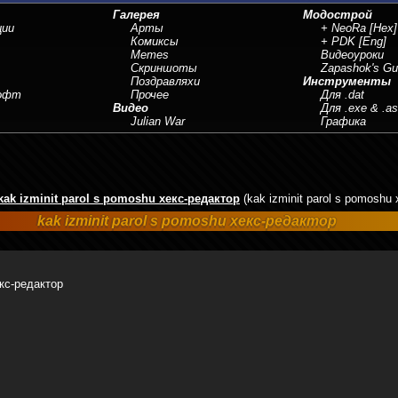
Галерея
Модострой
ции
Арты
+ NeoRa
[Hex]
Комиксы
+ PDK
[Eng]
Memes
Видеоуроки
Скриншоты
Zapashok's Gu
Поздравляхи
Инструменты
Софт
Прочее
Для .dat
Видео
Для .exe & .a
Julian War
Графика
kak izminit parol s pomoshu хекс-редактор
(kak izminit parol s pomoshu
kak izminit parol s pomoshu хекс-редактор
екс-редактор