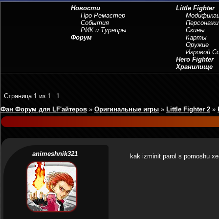
Новости
Little Fighter
Про Ремастер
Модифика
События
Персонажи
РИК и Турниры
Скины
Форум
Карты
Оружие
Игровой 
Hero Fighter
Хранилище
Страница
1
из
1
1
Фан Форум для LF'айтеров
»
Оригинальные игры
»
Little Fighter 2
»
animeshnik321
kak izminit parol s pomoshu х