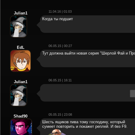
11.04.16 | 01:03
Julian1
Когда ты подшит
06.05.15 | 00:27
EdL
Тут должна выйти новая серия "Шерлой Фай и Пр
06.05.15 | 16:11
Julian1
05.05.15 | 23:08
Shad90
Шесть ящиков пива тому господину, который
сумеет повторить и покажет реплей. И без F9.