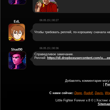
06.05.15 | 00:27
EdL
Чтобы требовать реплей, по-хорошему сначала н
06.05.15 | 00:36
Shad90
Справедливое замечание.
Реплей:
https://dl.dropboxusercontent.com/u....eer
Добавлять комментарии могут
[
Ре
С нами сейчас:
Deep
,
Rudolf
,
Davis
,
Wo
Little Fighter Forever v.8 © |
Хостинг 
Sitema