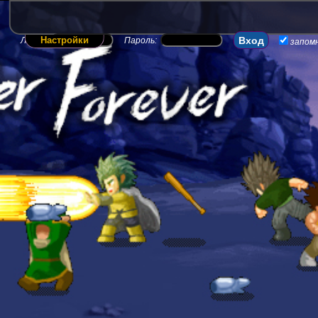
Настройки
Логин:
Пароль:
запом