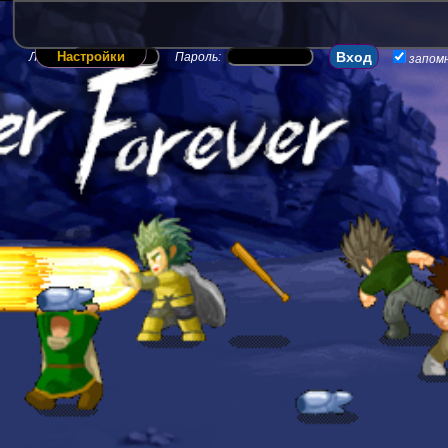
Настройки
Логин:
Пароль:
запом