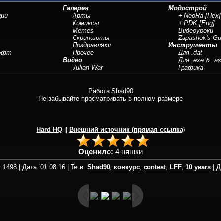
Галерея
Модострой
ции
Арты
+ NeoRa
[Hex]
Комиксы
+ PDK
[Eng]
Memes
Видеоуроки
Скриншоты
Zapashok's Gu
Поздравляхи
Инструменты
Софт
Прочее
Для .dat
Видео
Для .exe & .a
Julian War
Графика
Работа Shad90
Не забывайте просматривать в полном размере
Hard HQ
||
Внешний источник (прямая ссылка)
Оценило:
4 няшки
1498 | Дата: 01.08.16 | Теги:
Shad90
,
конкурс
,
contest
,
LFF
,
10 years
| 