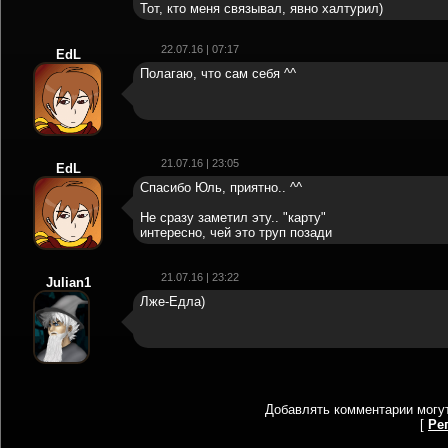
Тот, кто меня связывал, явно халтурил)
22.07.16 | 07:17
EdL
Полагаю, что сам себя ^^
21.07.16 | 23:05
EdL
Спасибо Юль, приятно.. ^^
Не сразу заметил эту.. "карту"
интересно, чей это труп позади
21.07.16 | 23:22
Julian1
Лже-Едла)
Добавлять комментарии могут
[
Ре