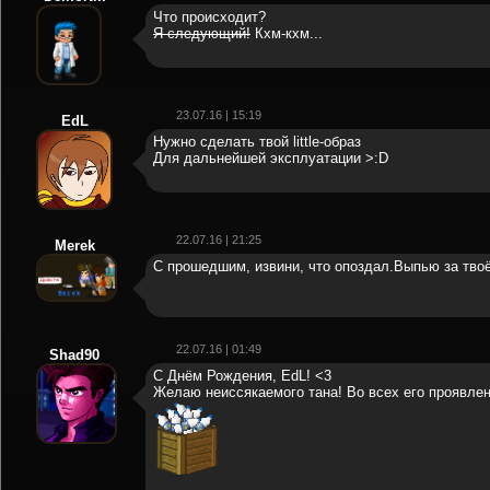
Что происходит?
Я следующий!
Кхм-кхм...
23.07.16 | 15:19
EdL
Нужно сделать твой little-образ
Для дальнейшей эксплуатации >:D
22.07.16 | 21:25
Merek
С прошедшим, извини, что опоздал.Выпью за твоё
22.07.16 | 01:49
Shad90
С Днём Рождения, EdL! <3
Желаю неиссякаемого тана! Во всех его проявлен