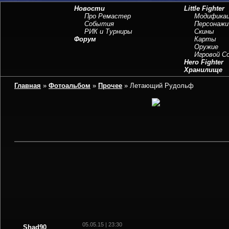
Новости
Little Fighter
Про Ремастер
Модифика
События
Персонажи
РИК и Турниры
Скины
Форум
Карты
Оружие
Игровой 
Hero Fighter
Хранилище
Главная
»
Фотоальбом
»
Прочее
» Летающий Рудольф
05.05.15 | 23:30
Shad90