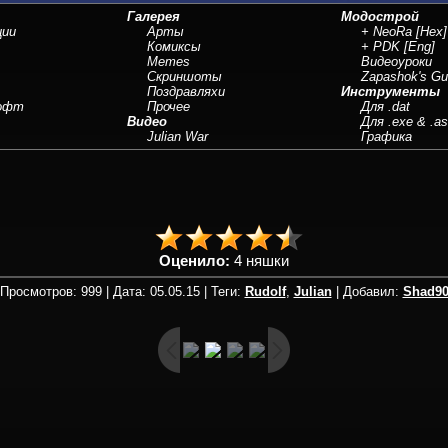
Галерея
Модострой
ции
Арты
+ NeoRa
[Hex]
Комиксы
+ PDK
[Eng]
Memes
Видеоуроки
Скриншоты
Zapashok's Gu
Поздравляхи
Инструменты
Софт
Прочее
Для .dat
Видео
Для .exe & .a
Julian War
Графика
Оценило:
4 няшки
Просмотров: 999 | Дата: 05.05.15 | Теги:
Rudolf
,
Julian
| Добавил:
Shad9